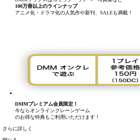
100万冊以上のラインナップ
アニメ化・ドラマ化の人気作や新刊、SALEも満載！
DMMプレミアム会員限定！
今ならオンラインクレーンゲーム
のお得な特典もご利用いただけます！
さらに詳しく