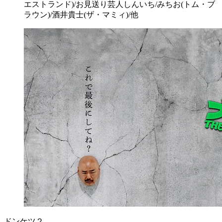
エストランド)/お見送り芸人しんいち/みちお(トム・ブ
ラウン)/酒井貴士(ザ・マミィ)/他
ドンケツ２