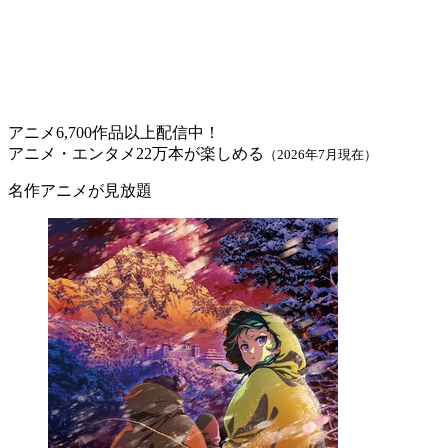
アニメ6,700作品以上配信中！
アニメ・エンタメ22万本が楽しめる
（2026年7月現在）
名作アニメが見放題