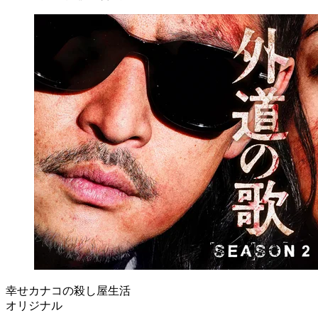
幸せカナコの殺し屋生活
オリジナル