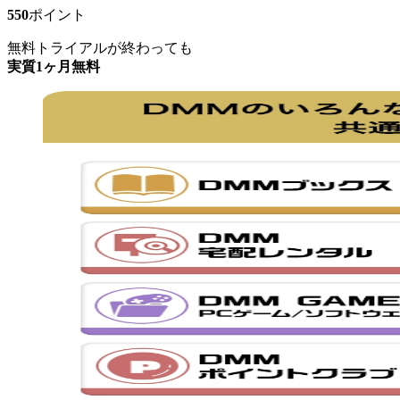
550
ポイント
無料トライアルが終わっても
実質1ヶ月無料