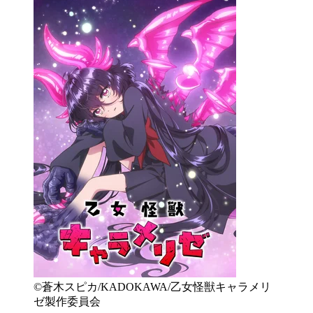
©蒼木スピカ/KADOKAWA/乙女怪獣キャラメリ
ゼ製作委員会