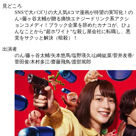
見どころ
SNSで大バズリの大人気4コマ漫画が待望の実写化！の
ん×藤ヶ谷太輔が贈る痛快エナジードリンク系アクシ
ョンコメディ！ブラック企業を辞めたカナコが、ひょ
んなことから“超ホワイト“な殺し屋会社に転職し、悪
党をサクッと解決（暗殺）！
出演者
のん/藤ヶ谷太輔/矢本悠馬/塩野瑛久/山崎紘菜/菅井友香/
菅田俊/木村多江/齋藤飛鳥/渡部篤郎