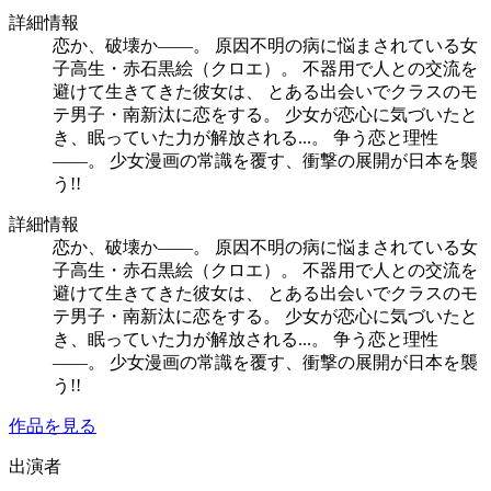
詳細情報
恋か、破壊か――。 原因不明の病に悩まされている女
子高生・赤石黒絵（クロエ）。 不器用で人との交流を
避けて生きてきた彼女は、 とある出会いでクラスのモ
テ男子・南新汰に恋をする。 少女が恋心に気づいたと
き、眠っていた力が解放される...。 争う恋と理性
――。 少女漫画の常識を覆す、衝撃の展開が日本を襲
う!!
詳細情報
恋か、破壊か――。 原因不明の病に悩まされている女
子高生・赤石黒絵（クロエ）。 不器用で人との交流を
避けて生きてきた彼女は、 とある出会いでクラスのモ
テ男子・南新汰に恋をする。 少女が恋心に気づいたと
き、眠っていた力が解放される...。 争う恋と理性
――。 少女漫画の常識を覆す、衝撃の展開が日本を襲
う!!
作品を見る
出演者