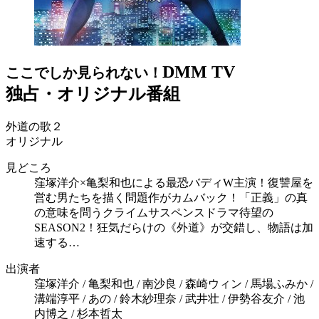
DMM TV
ここでしか見られない！
独占・オリジナル番組
外道の歌２
オリジナル
見どころ
窪塚洋介×亀梨和也による最恐バディW主演！復讐屋を
営む男たちを描く問題作がカムバック！「正義」の真
の意味を問うクライムサスペンスドラマ待望の
SEASON2！狂気だらけの《外道》が交錯し、物語は加
速する…
出演者
窪塚洋介 / 亀梨和也 / 南沙良 / 森崎ウィン / 馬場ふみか /
溝端淳平 / あの / 鈴木紗理奈 / 武井壮 / 伊勢谷友介 / 池
内博之 / 杉本哲太