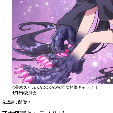
©蒼木スピカ/KADOKAWA/乙女怪獣キャラメリ
ゼ製作委員会
見放題で配信中