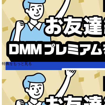
特典をもっと見る