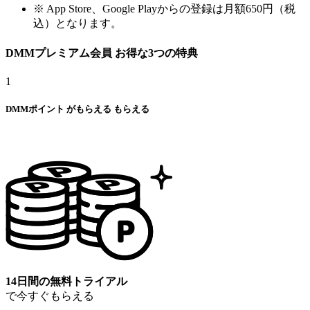
※ App Store、Google Playからの登録は月額650円（税
込）となります。
DMMプレミアム会員
お得な
3
つの特典
1
DMMポイント
が
もらえる
もらえる
14日間の無料トライアル
で今すぐもらえる