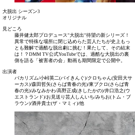
大脱出 シーズン3
オリジナル
見どころ
藤井健太郎プロデュース"大脱出"待望の新シリーズ！
異常で特殊な場所に閉じ込めらた芸人たちが史上もっ
とも難解で過酷な脱出劇に挑む！果たして、その結末
は！？DMM TV公式YouTubeでは、過酷な大脱出の裏
側を語る「被害者の会」動画も期間限定で公開中。
出演者
バカリズム/小峠英二(バイきんぐ)/クロちゃん(安田大サ
ーカス)/森田哲矢(さらば青春の光)/東ブクロ(さらば青
春の光)/みなみかわ/高野正成(きしたかの)/井口浩之(ウ
エストランド)/お見送り芸人しんいち/みちお(トム・ブ
ラウン)/酒井貴士(ザ・マミィ)/他