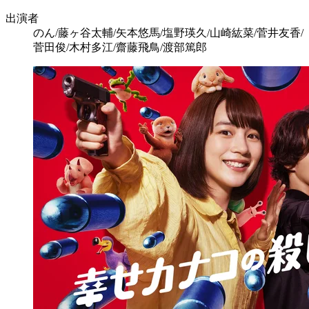
出演者
のん/藤ヶ谷太輔/矢本悠馬/塩野瑛久/山崎紘菜/菅井友香/
菅田俊/木村多江/齋藤飛鳥/渡部篤郎