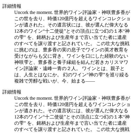
詳細情報
Uncork the moment. 世界的ワイン評論家・神咲豊多香が
この世を去り、時価120億円を超えるワインコレクショ
ンが遺された。その遺言状には、彼が選んだ偉大なる
12本のワイン“十二使徒”とその頂点に立つ幻の１本“神
の雫” を、銘柄および生産年まで言い当てた者に遺産
のすべてを譲り渡すと記されていた。 この壮大な挑戦
に挑むのは、豊多香の実の息子でワインの英才教育を
受けながらも父に背き、ワインを口にした経験のない
神咲雫と、豊多香と養子縁組を結んだ若きカリスマワ
イン評論家・遠峰一青の２人。 ワインとは、親子と
は、人生とはなにか。 幻のワイン“神の雫”を巡り繰る
複雑で芳醇な戦いが、今、始まる――
詳細情報
Uncork the moment. 世界的ワイン評論家・神咲豊多香が
この世を去り、時価120億円を超えるワインコレクショ
ンが遺された。その遺言状には、彼が選んだ偉大なる
12本のワイン“十二使徒”とその頂点に立つ幻の１本“神
の雫” を、銘柄および生産年まで言い当てた者に遺産
のすべてを譲り渡すと記されていた。 この壮大な挑戦