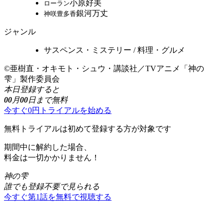
小原好美
ローラン
銀河万丈
神咲豊多香
ジャンル
サスペンス・ミステリー / 料理・グルメ
©亜樹直・オキモト・シュウ・講談社／TVアニメ「神の
雫」製作委員会
本日登録すると
00
月
00
日まで無料
今すぐ0円トライアルを始める
無料トライアルは初めて登録する方が対象です
期間中に解約した場合、
料金は一切かかりません！
神の雫
誰でも登録不要で見られる
今すぐ第1話を無料で視聴する