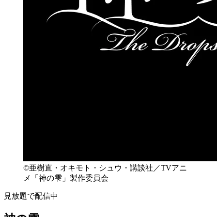
©亜樹直・オキモト・シュウ・講談社／TVアニ
メ「神の雫」製作委員会
見放題で配信中