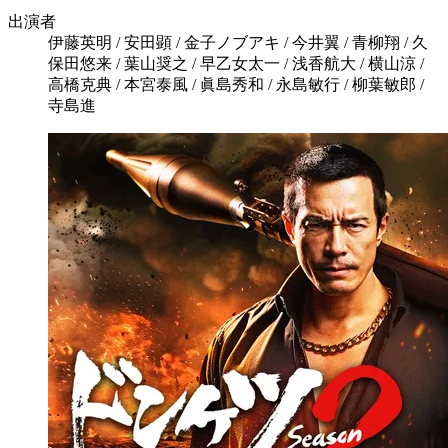
出演者
伊藤英明 / 安田顕 / 金子ノブアキ / 今井翼 / 青柳翔 / 久
保田悠来 / 葉山奨之 / 早乙女太一 / 浅香航大 / 横山涼 /
高橋克典 / 本宮泰風 / 眞島秀和 / 永島敏行 / 柳葉敏郎 /
寺島進