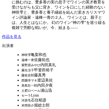
に挑むのは、豊多香の実の息子でワインの英才教育を
受けながらも父に背き、ワインを口にした経験のない
神咲雫と、豊多香と養子縁組を結んだ若きカリスマワ
イン評論家・遠峰一青の２人。 ワインとは、親子と
は、人生とはなにか。 幻のワイン“神の雫”を巡り繰る
複雑で芳醇な戦いが、今、始まる――
作品を見る
出演者
亀梨和也
神咲雫
佐藤拓也
遠峰一青
内田真礼
紫野原みやび
甲斐田裕子
霧生涼子
藤真秀
藤枝史郎
渡辺美佐
西園寺マキ
内田夕夜
美島壮一郎
浦山迅
土肥ロベール
Lynn
セーラ
石住昭彦
河原毛
堀総士郎
本間長介