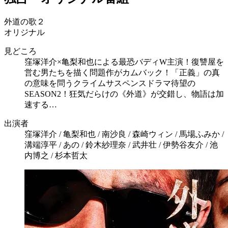
外道の歌２
オリジナル
見どころ
窪塚洋介×亀梨和也による最恐バディW主演！復讐屋を
営む男たちを描く問題作がカムバック！「正義」の真
の意味を問うクライムサスペンスドラマ待望の
SEASON2！狂気だらけの《外道》が交錯し、物語は加
速する…
出演者
窪塚洋介 / 亀梨和也 / 南沙良 / 森崎ウィン / 馬場ふみか /
溝端淳平 / あの / 鈴木紗理奈 / 武井壮 / 伊勢谷友介 / 池
内博之 / 杉本哲太