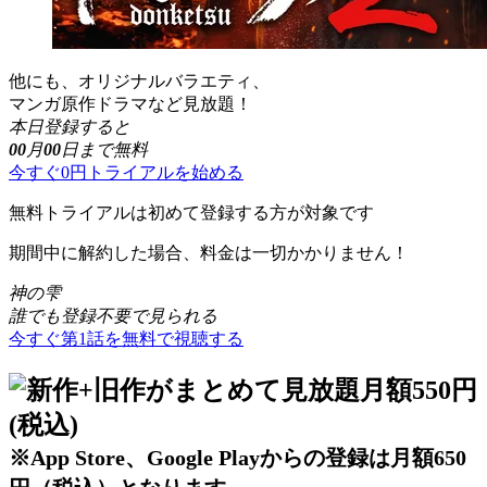
他にも、オリジナルバラエティ、
マンガ原作ドラマなど見放題！
本日登録すると
00
月
00
日まで無料
今すぐ0円トライアルを始める
無料トライアルは初めて登録する方が対象です
期間中に解約した場合、料金は一切かかりません！
神の雫
誰でも登録不要で見られる
今すぐ第1話を無料で視聴する
※App Store、Google Playからの登録は月額650