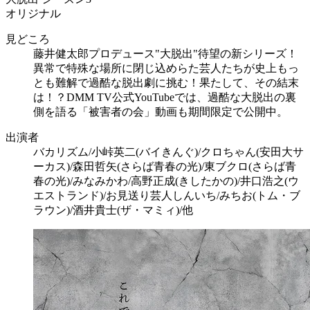
オリジナル
見どころ
藤井健太郎プロデュース"大脱出"待望の新シリーズ！
異常で特殊な場所に閉じ込めらた芸人たちが史上もっ
とも難解で過酷な脱出劇に挑む！果たして、その結末
は！？DMM TV公式YouTubeでは、過酷な大脱出の裏
側を語る「被害者の会」動画も期間限定で公開中。
出演者
バカリズム/小峠英二(バイきんぐ)/クロちゃん(安田大サ
ーカス)/森田哲矢(さらば青春の光)/東ブクロ(さらば青
春の光)/みなみかわ/高野正成(きしたかの)/井口浩之(ウ
エストランド)/お見送り芸人しんいち/みちお(トム・ブ
ラウン)/酒井貴士(ザ・マミィ)/他