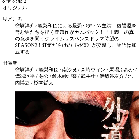
外道の歌２
オリジナル
見どころ
窪塚洋介×亀梨和也による最恐バディW主演！復讐屋を
営む男たちを描く問題作がカムバック！「正義」の真
の意味を問うクライムサスペンスドラマ待望の
SEASON2！狂気だらけの《外道》が交錯し、物語は加
速する…
出演者
窪塚洋介 / 亀梨和也 / 南沙良 / 森崎ウィン / 馬場ふみか /
溝端淳平 / あの / 鈴木紗理奈 / 武井壮 / 伊勢谷友介 / 池
内博之 / 杉本哲太