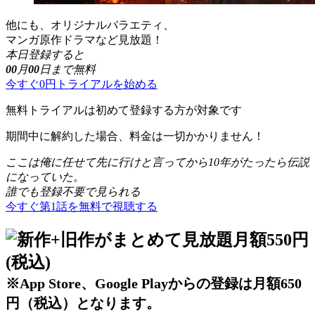
他にも、オリジナルバラエティ、
マンガ原作ドラマなど見放題！
本日登録すると
00
月
00
日まで無料
今すぐ0円トライアルを始める
無料トライアルは初めて登録する方が対象です
期間中に解約した場合、料金は一切かかりません！
ここは俺に任せて先に行けと言ってから10年がたったら伝説
になっていた。
誰でも登録不要で見られる
今すぐ第1話を無料で視聴する
※App Store、Google Playからの登録は月額650
円（税込）となります。