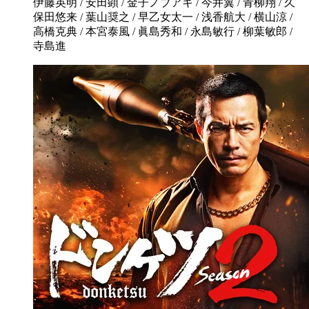
伊藤英明 / 安田顕 / 金子ノブアキ / 今井翼 / 青柳翔 / 久
保田悠来 / 葉山奨之 / 早乙女太一 / 浅香航大 / 横山涼 /
高橋克典 / 本宮泰風 / 眞島秀和 / 永島敏行 / 柳葉敏郎 /
寺島進