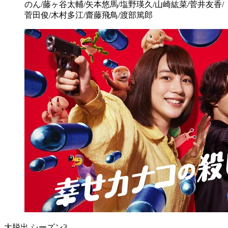
のん/藤ヶ谷太輔/矢本悠馬/塩野瑛久/山崎紘菜/菅井友香/
菅田俊/木村多江/齋藤飛鳥/渡部篤郎
大脱出 シーズン3