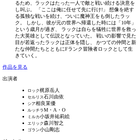
るため、ラックはたった一人で敵と戦い続ける決意を
し叫ぶ。 「ここは俺に任せて先に行け!」 想像を絶す
る孤独な戦いを続け、ついに魔神王をも倒したラッ
ク。 しかし、彼が元の世界へ帰還した時には「10年」
という歳月が過ぎ、 ラックは自らを犠牲に世界を救っ
た大英雄として伝説となっていた。 戦いの影響で見た
目が若返ったラックは正体を隠し、 かつての仲間と新
たな仲間たちとともにFランク冒険者ロックとして生
きていく。
作品を見る
出演者
梶原岳人
ロック
石川由依
セルリス
相良茉優
シア
M・A・O
ルッチラ
小坂井祐莉絵
ミルカ
森川智之
エリック
小山剛志
ゴラン