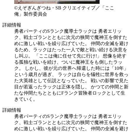
©えぞぎんぎつね・SB クリエイティブ／「ここ
俺」製作委員会
詳細情報
勇者パーティのSランク魔導士ラックは 勇者エリッ
ク、戦士ゴランとともに次元の狭間で魔神王を倒すた
めに激しい戦いを繰り広げていた。 仲間の全滅を避け
るため、ラックはたった一人で敵と戦い続ける決意を
し叫ぶ。 「ここは俺に任せて先に行け!」 想像を絶す
る孤独な戦いを続け、ついに魔神王をも倒したラッ
ク。 しかし、彼が元の世界へ帰還した時には「10年」
という歳月が過ぎ、 ラックは自らを犠牲に世界を救っ
た大英雄として伝説となっていた。 戦いの影響で見た
目が若返ったラックは正体を隠し、 かつての仲間と新
たな仲間たちとともにFランク冒険者ロックとして生
きていく。
詳細情報
勇者パーティのSランク魔導士ラックは 勇者エリッ
ク、戦士ゴランとともに次元の狭間で魔神王を倒すた
めに激しい戦いを繰り広げていた。 仲間の全滅を避け