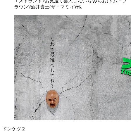
エストランド)/お見送り芸人しんいち/みちお(トム・ブ
ラウン)/酒井貴士(ザ・マミィ)/他
ドンケツ２