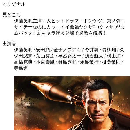
オリジナル
見どころ
伊藤英明主演！大ヒットドラマ「ドンケツ」第２弾！
サイテーなのにカッコイイ最強ヤクザ“ロケマサ”がカ
ムバック！新キャラ続々登場で過激さ倍増！
出演者
伊藤英明 / 安田顕 / 金子ノブアキ / 今井翼 / 青柳翔 / 久
保田悠来 / 葉山奨之 / 早乙女太一 / 浅香航大 / 横山涼 /
高橋克典 / 本宮泰風 / 眞島秀和 / 永島敏行 / 柳葉敏郎 /
寺島進