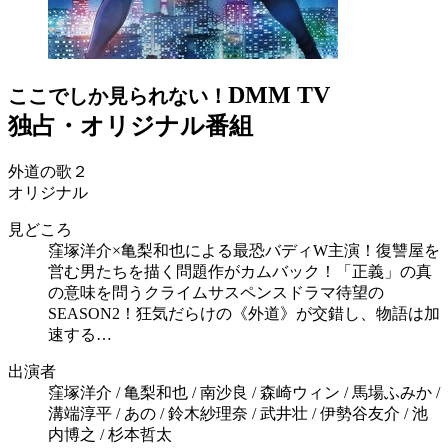
DMM TV
ここでしか見られない！
独占・オリジナル番組
外道の歌２
オリジナル
見どころ
窪塚洋介×亀梨和也による最恐バディW主演！復讐屋を
営む男たちを描く問題作がカムバック！「正義」の真
の意味を問うクライムサスペンスドラマ待望の
SEASON2！狂気だらけの《外道》が交錯し、物語は加
速する…
出演者
窪塚洋介 / 亀梨和也 / 南沙良 / 森崎ウィン / 馬場ふみか /
溝端淳平 / あの / 鈴木紗理奈 / 武井壮 / 伊勢谷友介 / 池
内博之 / 杉本哲太