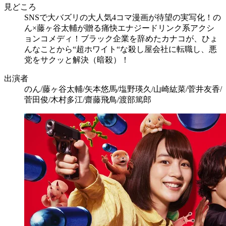
見どころ
SNSで大バズリの大人気4コマ漫画が待望の実写化！の
ん×藤ヶ谷太輔が贈る痛快エナジードリンク系アクシ
ョンコメディ！ブラック企業を辞めたカナコが、ひょ
んなことから“超ホワイト“な殺し屋会社に転職し、悪
党をサクッと解決（暗殺）！
出演者
のん/藤ヶ谷太輔/矢本悠馬/塩野瑛久/山崎紘菜/菅井友香/
菅田俊/木村多江/齋藤飛鳥/渡部篤郎