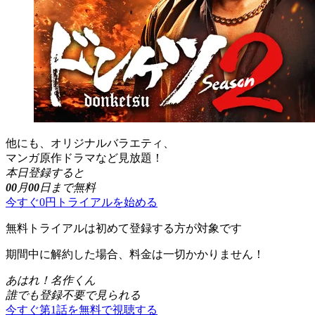
他にも、オリジナルバラエティ、
マンガ原作ドラマなど見放題！
本日登録すると
00
月
00
日まで無料
今すぐ0円トライアルを始める
無料トライアルは初めて登録する方が対象です
期間中に解約した場合、料金は一切かかりません！
あはれ！名作くん
誰でも登録不要で見られる
今すぐ第1話を無料で視聴する