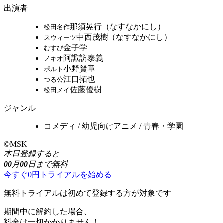
出演者
那須晃行（なすなかにし）
松田名作
中西茂樹（なすなかにし）
スウィーツ
金子学
むすび
阿諏訪泰義
ノキオ
小野賢章
ポルト
江口拓也
つる公
佐藤優樹
松田メイ
ジャンル
コメディ / 幼児向けアニメ / 青春・学園
©MSK
本日登録すると
00
月
00
日まで無料
今すぐ0円トライアルを始める
無料トライアルは初めて登録する方が対象です
期間中に解約した場合、
料金は一切かかりません！