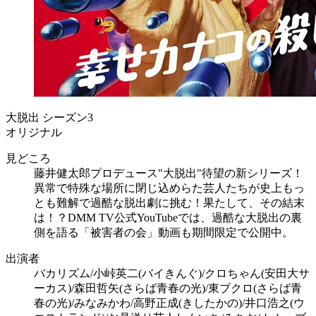
大脱出 シーズン3
オリジナル
見どころ
藤井健太郎プロデュース"大脱出"待望の新シリーズ！
異常で特殊な場所に閉じ込めらた芸人たちが史上もっ
とも難解で過酷な脱出劇に挑む！果たして、その結末
は！？DMM TV公式YouTubeでは、過酷な大脱出の裏
側を語る「被害者の会」動画も期間限定で公開中。
出演者
バカリズム/小峠英二(バイきんぐ)/クロちゃん(安田大サ
ーカス)/森田哲矢(さらば青春の光)/東ブクロ(さらば青
春の光)/みなみかわ/高野正成(きしたかの)/井口浩之(ウ