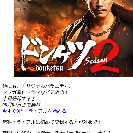
他にも、オリジナルバラエティ、
マンガ原作ドラマなど見放題！
本日登録すると
00
月
00
日まで無料
今すぐ0円トライアルを始める
無料トライアルは初めて登録する方が対象です
期間中に解約した場合、料金は一切かかりません！