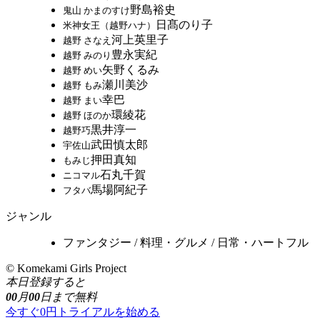
野島裕史
鬼山 かまのすけ
日髙のり子
米神女王（越野ハナ）
河上英里子
越野 さなえ
豊永実紀
越野 みのり
矢野くるみ
越野 めい
瀬川美沙
越野 もみ
幸巴
越野 まい
環綾花
越野 ほのか
黒井淳一
越野巧
武田慎太郎
宇佐山
押田真知
もみじ
石丸千賀
ニコマル
馬場阿紀子
フタバ
ジャンル
ファンタジー / 料理・グルメ / 日常・ハートフル
© Komekami Girls Project
本日登録すると
00
月
00
日まで無料
今すぐ0円トライアルを始める