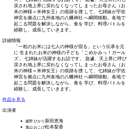
戻され地上界に戻れなくなってし まったお母さん（お
米の神様＝米神女王）の痕跡を捜 して、七姉妹が宇佐
神宮を拠点に九州各地の八幡神社 へ瞬間移動。各地で
起こる問題を解決しながら、食を 学び、料理バトルを
経験し、成長していきます。
詳細情報
「一粒のお米には七人の神様が宿る」という伝承を元
に 生まれたお米の神様の子ども「こめかみっ！ガール
ズ」 七姉妹が活躍するお話です。 急遽、天上界に呼び
戻され地上界に戻れなくなってし まったお母さん（お
米の神様＝米神女王）の痕跡を捜 して、七姉妹が宇佐
神宮を拠点に九州各地の八幡神社 へ瞬間移動。各地で
起こる問題を解決しながら、食を 学び、料理バトルを
経験し、成長していきます。
作品を見る
出演者
新田恵海
越野 ひかり
松本梨香
鬼山 おこげ