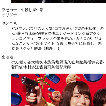
幸せカナコの殺し屋生活
オリジナル
見どころ
SNSで大バズリの大人気4コマ漫画が待望の実写化！の
ん×藤ヶ谷太輔が贈る痛快エナジードリンク系アクシ
ョンコメディ！ブラック企業を辞めたカナコが、ひょ
んなことから“超ホワイト“な殺し屋会社に転職し、悪
党をサクッと解決（暗殺）！
出演者
のん/藤ヶ谷太輔/矢本悠馬/塩野瑛久/山崎紘菜/菅井友香/
菅田俊/木村多江/齋藤飛鳥/渡部篤郎