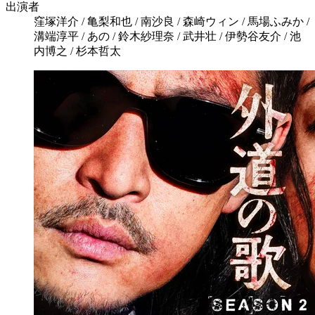
出演者
窪塚洋介 / 亀梨和也 / 南沙良 / 森崎ウィン / 馬場ふみか /
溝端淳平 / あの / 鈴木紗理奈 / 武井壮 / 伊勢谷友介 / 池
内博之 / 杉本哲太