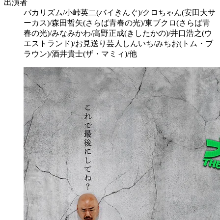
出演者
バカリズム/小峠英二(バイきんぐ)/クロちゃん(安田大サ
ーカス)/森田哲矢(さらば青春の光)/東ブクロ(さらば青
春の光)/みなみかわ/高野正成(きしたかの)/井口浩之(ウ
エストランド)/お見送り芸人しんいち/みちお(トム・ブ
ラウン)/酒井貴士(ザ・マミィ)/他