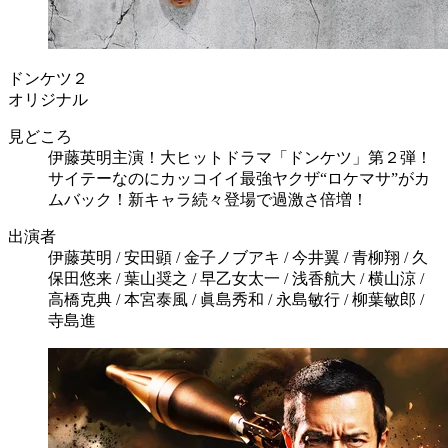
ドンケツ２
オリジナル
見どころ
伊藤英明主演！大ヒットドラマ「ドンケツ」第２弾！
サイテーなのにカッコイイ最強ヤクザ“ロケマサ”がカ
ムバック！新キャラ続々登場で過激さ倍増！
出演者
伊藤英明 / 安田顕 / 金子ノブアキ / 今井翼 / 青柳翔 / 久
保田悠来 / 葉山奨之 / 早乙女太一 / 浅香航大 / 横山涼 /
高橋克典 / 本宮泰風 / 眞島秀和 / 永島敏行 / 柳葉敏郎 /
寺島進