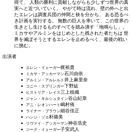
得て、 人類の勝利に貢献しながらも少しずつ世界の真
実へと近づいていく。 やがて時は流れ、壁の外へと出
たエレンは調査兵団の仲間と袂を分かち、 ある恐るべ
き計画を実行する。 無数の巨人を率いて、この世界の
生きとし生けるものすべてを踏み潰す「地鳴らし」。
ミカサやアルミンをはじめとした残された者たちは 世
界を滅ぼそうとするエレンを止めるべく、最後の戦い
に挑む。
出演者
梶裕貴
エレン・イェーガー
石川由依
ミカサ・アッカーマン
井上麻里奈
アルミン・アルレルト
下野紘
コニー・スプリンガー
三上枝織
ヒストリア・レイス
谷山紀章
ジャン・キルシュタイン
嶋村侑
アニ・レオンハート
細谷佳正
ライナー・ブラウン
朴璐美
ハンジ・ゾエ
神谷浩史
リヴァイ・アッカーマン
子安武人
ジーク・イェーガー