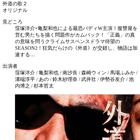
外道の歌２
オリジナル
見どころ
窪塚洋介×亀梨和也による最恐バディW主演！復讐屋を
営む男たちを描く問題作がカムバック！「正義」の真
の意味を問うクライムサスペンスドラマ待望の
SEASON2！狂気だらけの《外道》が交錯し、物語は加
速する…
出演者
窪塚洋介 / 亀梨和也 / 南沙良 / 森崎ウィン / 馬場ふみか /
溝端淳平 / あの / 鈴木紗理奈 / 武井壮 / 伊勢谷友介 / 池
内博之 / 杉本哲太