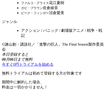
花江夏樹
ファルコ・グライス
佐倉綾音
ガビ・ブラウン
沼倉愛美
ピーク・フィンガー
ジャンル
アクション / パニック / 劇場版アニメ / 戦争・戦
記
©諫山創・講談社／「進撃の巨人」The Final Season製作委員
会
本日登録すると
00
月
00
日まで無料
今すぐ0円トライアルを始める
無料トライアルは初めて登録する方が対象です
期間中に解約した場合、
料金は一切かかりません！