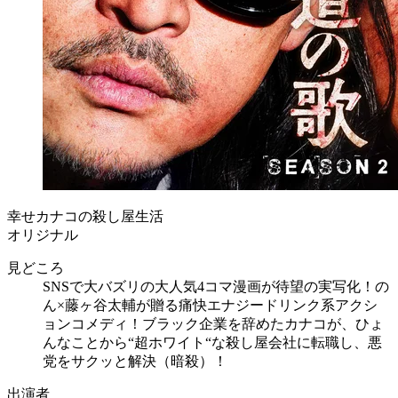
幸せカナコの殺し屋生活
オリジナル
見どころ
SNSで大バズリの大人気4コマ漫画が待望の実写化！の
ん×藤ヶ谷太輔が贈る痛快エナジードリンク系アクシ
ョンコメディ！ブラック企業を辞めたカナコが、ひょ
んなことから“超ホワイト“な殺し屋会社に転職し、悪
党をサクッと解決（暗殺）！
出演者