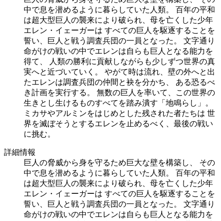
中で息を潜めるように暮らしていた人類。 百年の平和
は超大型巨人の襲来により破られ、母を亡くした少年
エレン・イェーガーは すべての巨人を駆逐することを
誓い、巨人と戦う調査兵団の一員となった。 文字通り
命がけの戦いの中でエレンは自らも巨人となる能力を
得て、 人類の勝利に貢献しながらも少しずつ世界の真
実へと近づいていく。 やがて時は流れ、壁の外へと出
たエレンは調査兵団の仲間と袂を分かち、 ある恐るべ
き計画を実行する。 無数の巨人を率いて、この世界の
生きとし生けるものすべてを踏み潰す「地鳴らし」。
ミカサやアルミンをはじめとした残された者たちは 世
界を滅ぼそうとするエレンを止めるべく、最後の戦い
に挑む。
詳細情報
巨人の脅威から身を守るため巨大な壁を構築し、 その
中で息を潜めるように暮らしていた人類。 百年の平和
は超大型巨人の襲来により破られ、母を亡くした少年
エレン・イェーガーは すべての巨人を駆逐することを
誓い、巨人と戦う調査兵団の一員となった。 文字通り
命がけの戦いの中でエレンは自らも巨人となる能力を