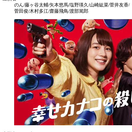
のん/藤ヶ谷太輔/矢本悠馬/塩野瑛久/山崎紘菜/菅井友香/
菅田俊/木村多江/齋藤飛鳥/渡部篤郎