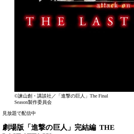
©諫山創・講談社／「進撃の巨人」The Final
Season製作委員会
見放題で配信中
劇場版「進撃の巨人」完結編 THE