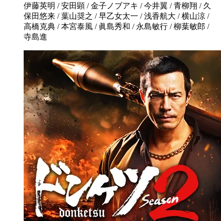
伊藤英明 / 安田顕 / 金子ノブアキ / 今井翼 / 青柳翔 / 久
保田悠来 / 葉山奨之 / 早乙女太一 / 浅香航大 / 横山涼 /
高橋克典 / 本宮泰風 / 眞島秀和 / 永島敏行 / 柳葉敏郎 /
寺島進