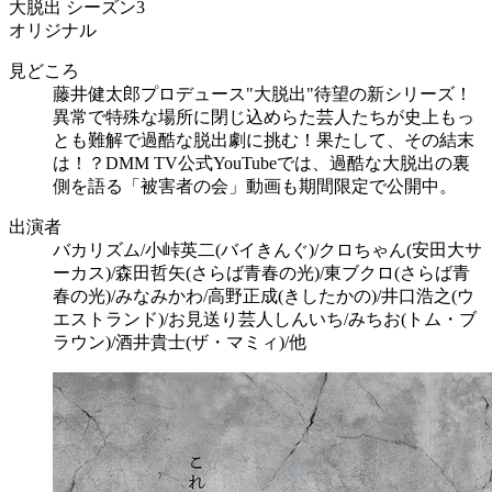
大脱出 シーズン3
オリジナル
見どころ
藤井健太郎プロデュース"大脱出"待望の新シリーズ！
異常で特殊な場所に閉じ込めらた芸人たちが史上もっ
とも難解で過酷な脱出劇に挑む！果たして、その結末
は！？DMM TV公式YouTubeでは、過酷な大脱出の裏
側を語る「被害者の会」動画も期間限定で公開中。
出演者
バカリズム/小峠英二(バイきんぐ)/クロちゃん(安田大サ
ーカス)/森田哲矢(さらば青春の光)/東ブクロ(さらば青
春の光)/みなみかわ/高野正成(きしたかの)/井口浩之(ウ
エストランド)/お見送り芸人しんいち/みちお(トム・ブ
ラウン)/酒井貴士(ザ・マミィ)/他