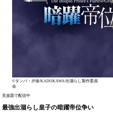
©タンバ・夕薙/KADOKAWA/出涸らし製作委員
会
見放題で配信中
最強出涸らし皇子の暗躍帝位争い