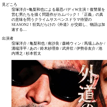
見どころ
窪塚洋介×亀梨和也による最恐バディW主演！復讐屋を
営む男たちを描く問題作がカムバック！「正義」の真
の意味を問うクライムサスペンスドラマ待望の
SEASON2！狂気だらけの《外道》が交錯し、物語は加
速する…
出演者
窪塚洋介 / 亀梨和也 / 南沙良 / 森崎ウィン / 馬場ふみか /
溝端淳平 / あの / 鈴木紗理奈 / 武井壮 / 伊勢谷友介 / 池
内博之 / 杉本哲太