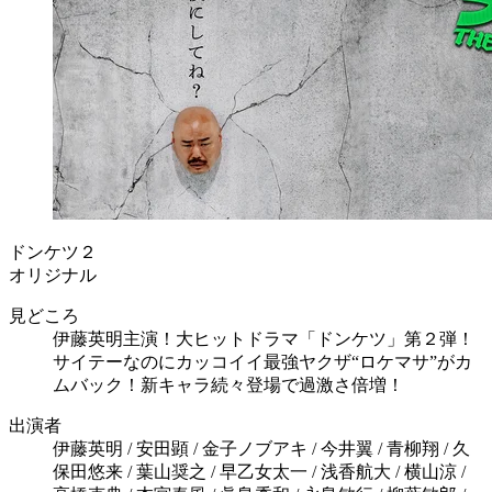
ドンケツ２
オリジナル
見どころ
伊藤英明主演！大ヒットドラマ「ドンケツ」第２弾！
サイテーなのにカッコイイ最強ヤクザ“ロケマサ”がカ
ムバック！新キャラ続々登場で過激さ倍増！
出演者
伊藤英明 / 安田顕 / 金子ノブアキ / 今井翼 / 青柳翔 / 久
保田悠来 / 葉山奨之 / 早乙女太一 / 浅香航大 / 横山涼 /