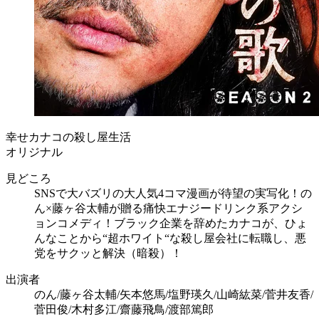
幸せカナコの殺し屋生活
オリジナル
見どころ
SNSで大バズリの大人気4コマ漫画が待望の実写化！の
ん×藤ヶ谷太輔が贈る痛快エナジードリンク系アクシ
ョンコメディ！ブラック企業を辞めたカナコが、ひょ
んなことから“超ホワイト“な殺し屋会社に転職し、悪
党をサクッと解決（暗殺）！
出演者
のん/藤ヶ谷太輔/矢本悠馬/塩野瑛久/山崎紘菜/菅井友香/
菅田俊/木村多江/齋藤飛鳥/渡部篤郎