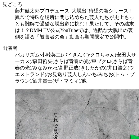
見どころ
藤井健太郎プロデュース"大脱出"待望の新シリーズ！
異常で特殊な場所に閉じ込めらた芸人たちが史上もっ
とも難解で過酷な脱出劇に挑む！果たして、その結末
は！？DMM TV公式YouTubeでは、過酷な大脱出の裏
側を語る「被害者の会」動画も期間限定で公開中。
出演者
バカリズム/小峠英二(バイきんぐ)/クロちゃん(安田大サ
ーカス)/森田哲矢(さらば青春の光)/東ブクロ(さらば青
春の光)/みなみかわ/高野正成(きしたかの)/井口浩之(ウ
エストランド)/お見送り芸人しんいち/みちお(トム・ブ
ラウン)/酒井貴士(ザ・マミィ)/他