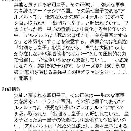
無能と蔑まれる底辺皇子。その正体は── 強大な軍事
力を誇るアードラシア帝国。 その第七皇子である“ア
ルノルト”は、 優秀な双子の弟“レオナルト”にすべて
を吸い取られた 『出涸らし皇子』と呼ばれていた。 皇
太子だった第一皇子の急逝により激化する帝位争いの
中、 アルノルトは「死ぬのは嫌だし、弟を皇帝にする
か」と本気を出すことを決意する。 表舞台では無能な
『出涸らし皇子』を演じながら、 裏では大陸に5人し
か存在しないSS級冒険者“シルバー”として圧倒的な力
で暗躍し、 帝位争いを影から支配していく。 「小説家
になろう」累計5億7千万PV、シリーズ累計180万部突
破！ 無能を演じる最強皇子の暗躍ファンタジー、ここ
に開幕！
詳細情報
無能と蔑まれる底辺皇子。その正体は── 強大な軍事
力を誇るアードラシア帝国。 その第七皇子である“ア
ルノルト”は、 優秀な双子の弟“レオナルト”にすべて
を吸い取られた 『出涸らし皇子』と呼ばれていた。 皇
太子だった第一皇子の急逝により激化する帝位争いの
中、 アルノルトは「死ぬのは嫌だし、弟を皇帝にする