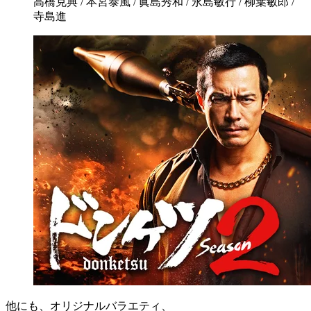
高橋克典 / 本宮泰風 / 眞島秀和 / 永島敏行 / 柳葉敏郎 /
寺島進
他にも、オリジナルバラエティ、