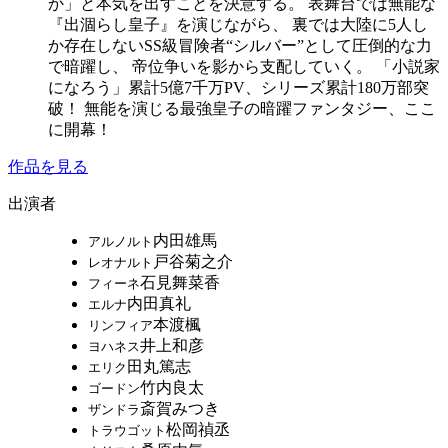
か」と本気を出すことを決意する。 表舞台では無能な
『出涸らし皇子』を演じながら、 裏では大陸に5人し
か存在しないSS級冒険者“シルバー”として圧倒的な力
で暗躍し、 帝位争いを影から支配していく。 「小説家
になろう」累計5億7千万PV、シリーズ累計180万部突
破！ 無能を演じる最強皇子の暗躍ファンタジー、ここ
に開幕！
作品を見る
出演者
内田雄馬
アルノルト
戸谷菊之介
レオナルト
石見舞菜香
フィーネ
内田真礼
エルナ
本渡楓
リンフィア
井上和彦
ヨハネス
田丸篤志
エリク
竹内良太
ゴードン
斎賀みつき
ザンドラ
松岡禎丞
トラウゴット