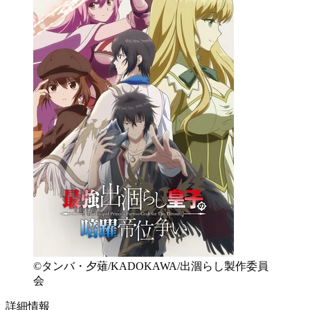
©タンバ・夕薙/KADOKAWA/出涸らし製作委員
会
詳細情報