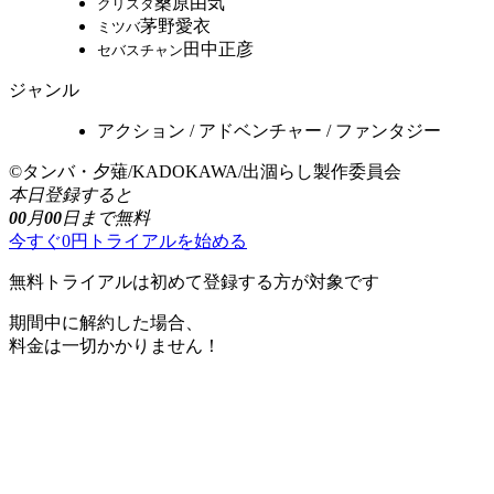
桑原由気
クリスタ
茅野愛衣
ミツバ
田中正彦
セバスチャン
ジャンル
アクション / アドベンチャー / ファンタジー
©タンバ・夕薙/KADOKAWA/出涸らし製作委員会
本日登録すると
00
月
00
日まで無料
今すぐ0円トライアルを始める
無料トライアルは初めて登録する方が対象です
期間中に解約した場合、
料金は一切かかりません！