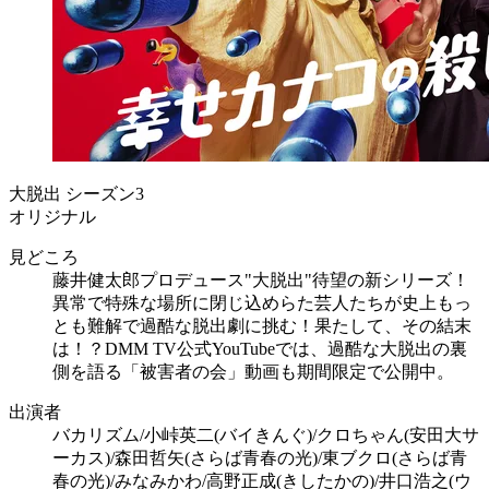
大脱出 シーズン3
オリジナル
見どころ
藤井健太郎プロデュース"大脱出"待望の新シリーズ！
異常で特殊な場所に閉じ込めらた芸人たちが史上もっ
とも難解で過酷な脱出劇に挑む！果たして、その結末
は！？DMM TV公式YouTubeでは、過酷な大脱出の裏
側を語る「被害者の会」動画も期間限定で公開中。
出演者
バカリズム/小峠英二(バイきんぐ)/クロちゃん(安田大サ
ーカス)/森田哲矢(さらば青春の光)/東ブクロ(さらば青
春の光)/みなみかわ/高野正成(きしたかの)/井口浩之(ウ