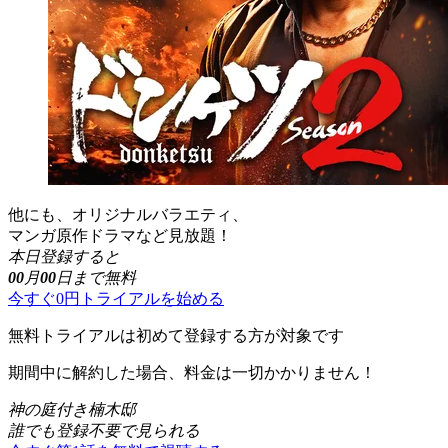
他にも、オリジナルバラエティ、
マンガ原作ドラマなど見放題！
本日登録すると
00
月
00
日まで無料
今すぐ0円トライアルを始める
無料トライアルは初めて登録する方が対象です
期間中に解約した場合、料金は一切かかりません！
神の庭付き楠木邸
誰でも登録不要で見られる