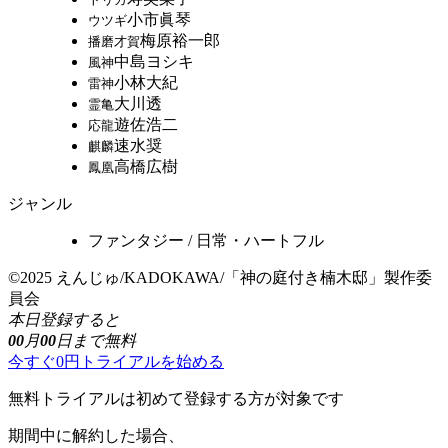
小市眞琴
ウツギ
梅原裕一郎
播磨才賀
中島ヨシキ
風神
小林大紀
雷神
大川透
霊亀
遊佐浩二
応龍
速水奨
麒麟
高橋広樹
鳳凰
ジャンル
ファンタジー / 日常・ハートフル
©2025 えんじゅ/KADOKAWA/「神の庭付き楠木邸」製作委
員会
本日登録すると
00
月
00
日まで無料
今すぐ0円トライアルを始める
無料トライアルは初めて登録する方が対象です
期間中に解約した場合、