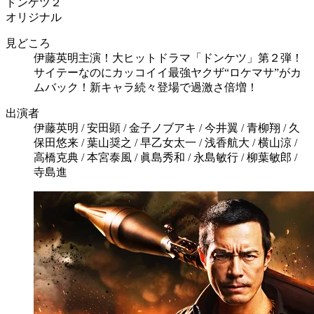
ドンケツ２
オリジナル
見どころ
伊藤英明主演！大ヒットドラマ「ドンケツ」第２弾！
サイテーなのにカッコイイ最強ヤクザ“ロケマサ”がカ
ムバック！新キャラ続々登場で過激さ倍増！
出演者
伊藤英明 / 安田顕 / 金子ノブアキ / 今井翼 / 青柳翔 / 久
保田悠来 / 葉山奨之 / 早乙女太一 / 浅香航大 / 横山涼 /
高橋克典 / 本宮泰風 / 眞島秀和 / 永島敏行 / 柳葉敏郎 /
寺島進