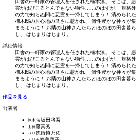
田舎の一軒家の管理人を任された楠木湊。 そこは、悪
霊がはびこるとんでもない物件……のはずが、 規格外
の力で知らぬ間に悪霊を一掃してしまう！ 清められた
楠木邸の居心地の良さに惹かれ、 個性豊かな神々が集
まるように！ お隣の山神さんたちとほのぼの田舎暮ら
し、 はじまりはじまり。
詳細情報
田舎の一軒家の管理人を任された楠木湊。 そこは、悪
霊がはびこるとんでもない物件……のはずが、 規格外
の力で知らぬ間に悪霊を一掃してしまう！ 清められた
楠木邸の居心地の良さに惹かれ、 個性豊かな神々が集
まるように！ お隣の山神さんたちとほのぼの田舎暮ら
し、 はじまりはじまり。
作品を見る
出演者
坂田将吾
楠木 湊
藤真秀
山神
徳留慎乃佑
セリ
寿美菜子
トリカ