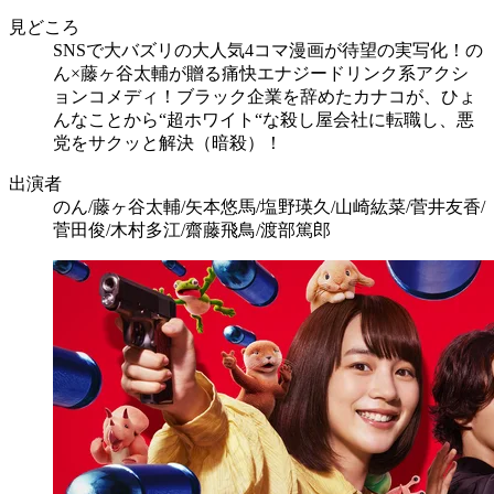
見どころ
SNSで大バズリの大人気4コマ漫画が待望の実写化！の
ん×藤ヶ谷太輔が贈る痛快エナジードリンク系アクシ
ョンコメディ！ブラック企業を辞めたカナコが、ひょ
んなことから“超ホワイト“な殺し屋会社に転職し、悪
党をサクッと解決（暗殺）！
出演者
のん/藤ヶ谷太輔/矢本悠馬/塩野瑛久/山崎紘菜/菅井友香/
菅田俊/木村多江/齋藤飛鳥/渡部篤郎