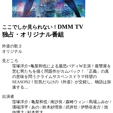
DMM TV
ここでしか見られない！
独占・オリジナル番組
外道の歌２
オリジナル
見どころ
窪塚洋介×亀梨和也による最恐バディW主演！復讐屋を
営む男たちを描く問題作がカムバック！「正義」の真
の意味を問うクライムサスペンスドラマ待望の
SEASON2！狂気だらけの《外道》が交錯し、物語は加
速する…
出演者
窪塚洋介 / 亀梨和也 / 南沙良 / 森崎ウィン / 馬場ふみか /
溝端淳平 / あの / 鈴木紗理奈 / 武井壮 / 伊勢谷友介 / 池
内博之 / 杉本哲太