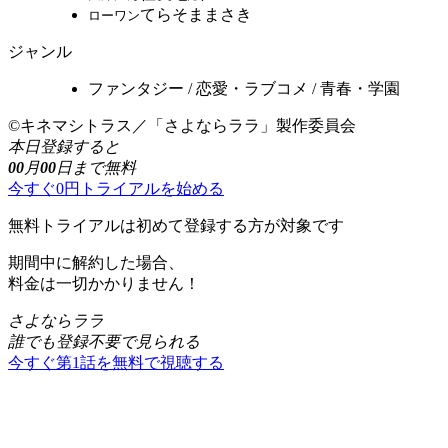
てらそままさき
ローワン
ジャンル
ファンタジー / 恋愛・ラブコメ / 青春・学園
©キネマシトラス／「さよならララ」製作委員会
本日登録すると
00
月
00
日まで無料
今すぐ0円トライアルを始める
無料トライアルは初めて登録する方が対象です
期間中に解約した場合、
料金は一切かかりません！
さよならララ
誰でも登録不要で見られる
今すぐ第1話を無料で視聴する