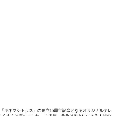
 「キネマシトラス」の創立15周年記念となるオリジナルテレ
すくすくと育ちました。 ある日、ララは地上に生きる人間の