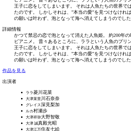
王子に恋をしてしまいます。 それは人魚たちの世界で
たのです。 しかしそれは、”本当の愛”を見つけなけれ
の願いは叶わず、泡となって海へ消えてしまうのでした。
詳細情報
かつて禁忌の恋で泡となって消えた人魚姫。 約200年
ビアニメ。 昔々あるところに、ララという人魚のプリ
王子に恋をしてしまいます。 それは人魚たちの世界で
たのです。 しかしそれは、”本当の愛”を見つけなけれ
の願いは叶わず、泡となって海へ消えてしまうのでした。
作品を見る
出演者
菱川花菜
ララ
川石奈奈
大津茉里
深見梨加
グレイス
村瀬歩
ルカ
大野智敬
大津祥弥
真殿光昭
大津 誠
住友七絵
大津江万