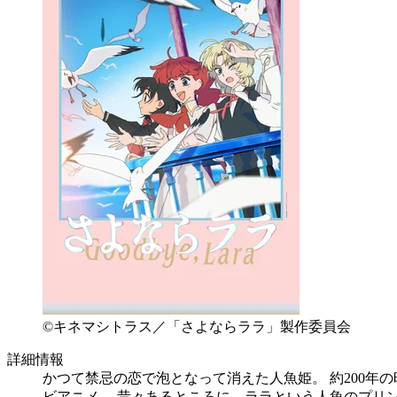
©キネマシトラス／「さよならララ」製作委員会
詳細情報
かつて禁忌の恋で泡となって消えた人魚姫。 約200年
ビアニメ。 昔々あるところに、ララという人魚のプリ