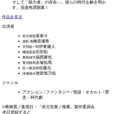
そして「能力者」の存在—。彼らの時代を解き明か
す、浪漫奇譚開幕！
作品を見る
出演者
坂泰斗
岩元胡堂
榊原優希
原町 海
伊東健人
天羽総一郎
石田彰
橘城某居
福西勝也
奥秋雄弐
永塚拓馬
青沼静馬
佐藤元
佐々眼流雨
徳留慎乃佑
淡魂瑞火
ジャンル
アクション / ファンタジー / 怪談・オカルト / 歴
史・時代劇
©椎橋寛／集英社・「岩元先輩ノ推薦」製作委員会
本日登録すると