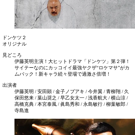
ドンケツ２
オリジナル
見どころ
伊藤英明主演！大ヒットドラマ「ドンケツ」第２弾！
サイテーなのにカッコイイ最強ヤクザ“ロケマサ”がカ
ムバック！新キャラ続々登場で過激さ倍増！
出演者
伊藤英明 / 安田顕 / 金子ノブアキ / 今井翼 / 青柳翔 / 久
保田悠来 / 葉山奨之 / 早乙女太一 / 浅香航大 / 横山涼 /
高橋克典 / 本宮泰風 / 眞島秀和 / 永島敏行 / 柳葉敏郎 /
寺島進