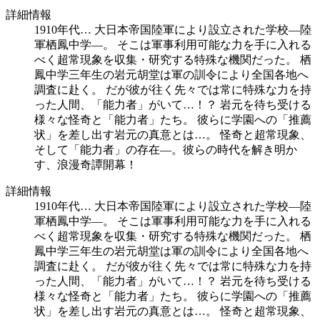
詳細情報
1910年代… 大日本帝国陸軍により設立された学校―陸
軍栖鳳中学—。 そこは軍事利用可能な力を手に入れる
べく超常現象を収集・研究する特殊な機関だった。 栖
鳳中学三年生の岩元胡堂は軍の訓令により全国各地へ
調査に赴く。 だが彼が往く先々では常に特殊な力を持
った人間、「能力者」がいて…！？ 岩元を待ち受ける
様々な怪奇と「能力者」たち。 彼らに学園への「推薦
状」を差し出す岩元の真意とは…。 怪奇と超常現象、
そして「能力者」の存在—。彼らの時代を解き明か
す、浪漫奇譚開幕！
詳細情報
1910年代… 大日本帝国陸軍により設立された学校―陸
軍栖鳳中学—。 そこは軍事利用可能な力を手に入れる
べく超常現象を収集・研究する特殊な機関だった。 栖
鳳中学三年生の岩元胡堂は軍の訓令により全国各地へ
調査に赴く。 だが彼が往く先々では常に特殊な力を持
った人間、「能力者」がいて…！？ 岩元を待ち受ける
様々な怪奇と「能力者」たち。 彼らに学園への「推薦
状」を差し出す岩元の真意とは…。 怪奇と超常現象、