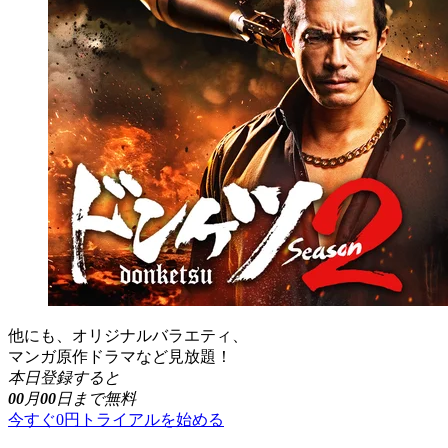
他にも、オリジナルバラエティ、
マンガ原作ドラマなど見放題！
本日登録すると
00
月
00
日まで無料
今すぐ0円トライアルを始める