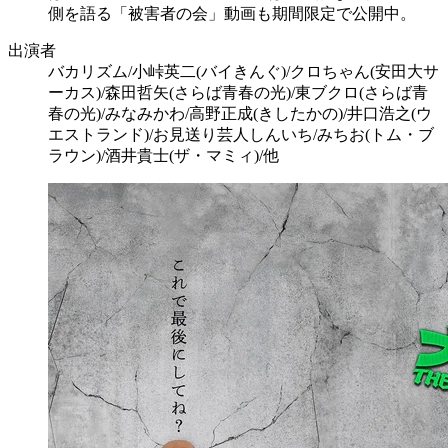
側を語る「被害者の会」動画も期間限定で公開中。
出演者
バカリズム/小峠英二(バイきんぐ)/クロちゃん(安田大サ
ーカス)/森田哲矢(さらば青春の光)/東ブクロ(さらば青
春の光)/みなみかわ/高野正成(きしたかの)/井口浩之(ウ
エストランド)/お見送り芸人しんいち/みちお(トム・ブ
ラウン)/酒井貴士(ザ・マミィ)/他