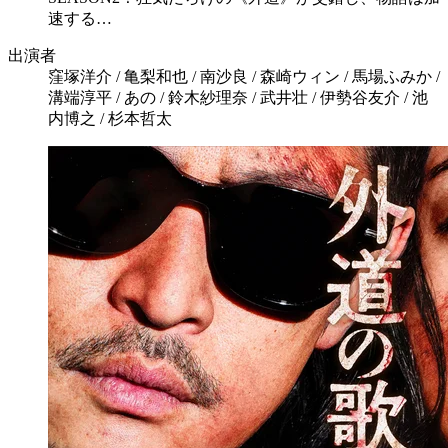
速する…
出演者
窪塚洋介 / 亀梨和也 / 南沙良 / 森崎ウィン / 馬場ふみか /
溝端淳平 / あの / 鈴木紗理奈 / 武井壮 / 伊勢谷友介 / 池
内博之 / 杉本哲太