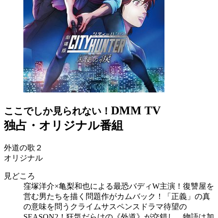
DMM TV
ここでしか見られない！
独占・オリジナル番組
外道の歌２
オリジナル
見どころ
窪塚洋介×亀梨和也による最恐バディW主演！復讐屋を
営む男たちを描く問題作がカムバック！「正義」の真
の意味を問うクライムサスペンスドラマ待望の
SEASON2！狂気だらけの《外道》が交錯し、物語は加