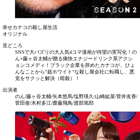
幸せカナコの殺し屋生活
オリジナル
見どころ
SNSで大バズリの大人気4コマ漫画が待望の実写化！の
ん×藤ヶ谷太輔が贈る痛快エナジードリンク系アクシ
ョンコメディ！ブラック企業を辞めたカナコが、ひょ
んなことから“超ホワイト“な殺し屋会社に転職し、悪
党をサクッと解決（暗殺）！
出演者
のん/藤ヶ谷太輔/矢本悠馬/塩野瑛久/山崎紘菜/菅井友香/
菅田俊/木村多江/齋藤飛鳥/渡部篤郎