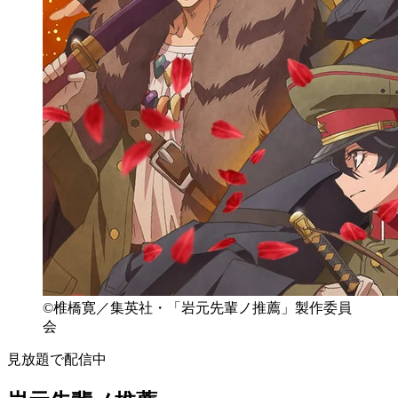
©椎橋寛／集英社・「岩元先輩ノ推薦」製作委員
会
見放題で配信中