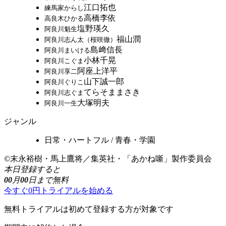
江口拓也
練馬家からし
高橋李依
高良木ひかる
塩野瑛久
阿良川魁生
福山潤
阿良川志ん太（桜咲徹）
島﨑信長
阿良川まいける
小林千晃
阿良川こぐま
阿座上洋平
阿良川享二
山下誠一郎
阿良川ぐりこ
てらそままさき
阿良川志ぐま
大塚明夫
阿良川一生
ジャンル
日常・ハートフル / 青春・学園
©末永裕樹・馬上鷹将／集英社・「あかね噺」製作委員会
本日登録すると
00
月
00
日まで無料
今すぐ0円トライアルを始める
無料トライアルは初めて登録する方が対象です