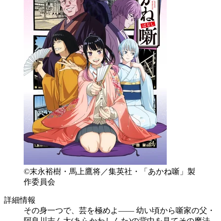
©末永裕樹・馬上鷹将／集英社・「あかね噺」製
作委員会
詳細情報
その身一つで、芸を極めよ―― 幼い頃から噺家の父・
阿良川志ん太(あらかわしんた)の背中を見てその魔法