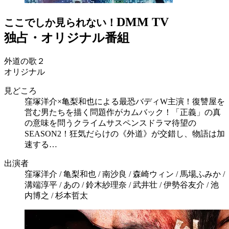
DMM TV
ここでしか見られない！
独占・オリジナル番組
外道の歌２
オリジナル
見どころ
窪塚洋介×亀梨和也による最恐バディW主演！復讐屋を
営む男たちを描く問題作がカムバック！「正義」の真
の意味を問うクライムサスペンスドラマ待望の
SEASON2！狂気だらけの《外道》が交錯し、物語は加
速する…
出演者
窪塚洋介 / 亀梨和也 / 南沙良 / 森崎ウィン / 馬場ふみか /
溝端淳平 / あの / 鈴木紗理奈 / 武井壮 / 伊勢谷友介 / 池
内博之 / 杉本哲太