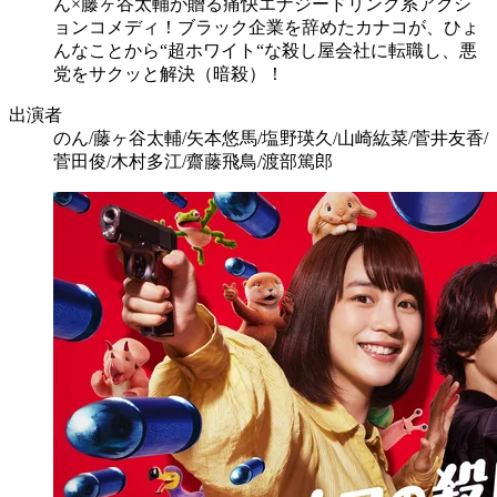
ん×藤ヶ谷太輔が贈る痛快エナジードリンク系アクシ
ョンコメディ！ブラック企業を辞めたカナコが、ひょ
んなことから“超ホワイト“な殺し屋会社に転職し、悪
党をサクッと解決（暗殺）！
出演者
のん/藤ヶ谷太輔/矢本悠馬/塩野瑛久/山崎紘菜/菅井友香/
菅田俊/木村多江/齋藤飛鳥/渡部篤郎