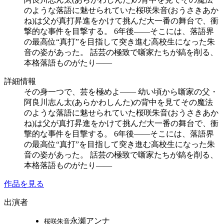
のような落語に魅せられていた桜咲朱音(おうさきあか
ね)は父が真打昇進をかけて挑んだ大一番の舞台で、衝
撃的な事件を目撃する。 6年後――そこには、落語界
の最高位“真打”を目指して突き進む高校生になった朱
音の姿があった。 話芸の極致で噺家たちが鎬を削る、
本格落語ものがたり――
詳細情報
その身一つで、芸を極めよ―― 幼い頃から噺家の父・
阿良川志ん太(あらかわしんた)の背中を見てその魔法
のような落語に魅せられていた桜咲朱音(おうさきあか
ね)は父が真打昇進をかけて挑んだ大一番の舞台で、衝
撃的な事件を目撃する。 6年後――そこには、落語界
の最高位“真打”を目指して突き進む高校生になった朱
音の姿があった。 話芸の極致で噺家たちが鎬を削る、
本格落語ものがたり――
作品を見る
出演者
永瀬アンナ
桜咲朱音