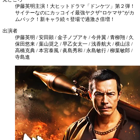
伊藤英明主演！大ヒットドラマ「ドンケツ」第２弾！
サイテーなのにカッコイイ最強ヤクザ“ロケマサ”がカ
ムバック！新キャラ続々登場で過激さ倍増！
出演者
伊藤英明 / 安田顕 / 金子ノブアキ / 今井翼 / 青柳翔 / 久
保田悠来 / 葉山奨之 / 早乙女太一 / 浅香航大 / 横山涼 /
高橋克典 / 本宮泰風 / 眞島秀和 / 永島敏行 / 柳葉敏郎 /
寺島進