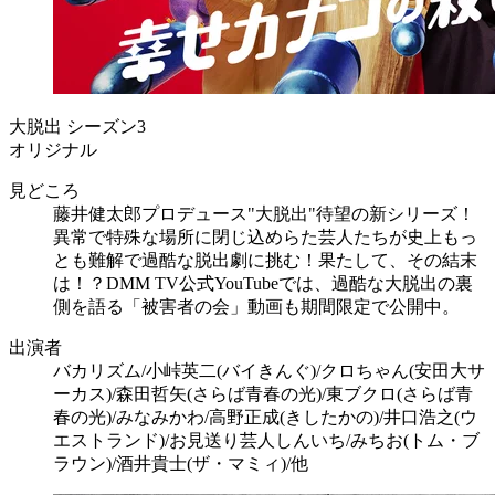
大脱出 シーズン3
オリジナル
見どころ
藤井健太郎プロデュース"大脱出"待望の新シリーズ！
異常で特殊な場所に閉じ込めらた芸人たちが史上もっ
とも難解で過酷な脱出劇に挑む！果たして、その結末
は！？DMM TV公式YouTubeでは、過酷な大脱出の裏
側を語る「被害者の会」動画も期間限定で公開中。
出演者
バカリズム/小峠英二(バイきんぐ)/クロちゃん(安田大サ
ーカス)/森田哲矢(さらば青春の光)/東ブクロ(さらば青
春の光)/みなみかわ/高野正成(きしたかの)/井口浩之(ウ
エストランド)/お見送り芸人しんいち/みちお(トム・ブ
ラウン)/酒井貴士(ザ・マミィ)/他