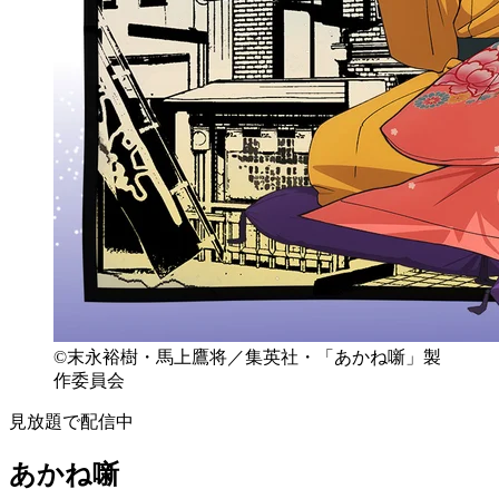
©末永裕樹・馬上鷹将／集英社・「あかね噺」製
作委員会
見放題で配信中
あかね噺