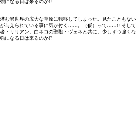
強になる日は来るのか!?
潜む異世界の広大な草原に転移してしまった。見たこともない
が与えられている事に気が付く……。（仮）って……!? そし
者・リリアン、白ネコの聖獣・ヴェネと共に、少しずつ強くな
強になる日は来るのか!?