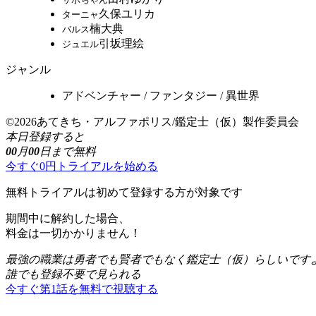
久保ユリカ
ターニャ
楠大典
バルス
引坂理絵
ジュエル
ジャンル
アドベンチャー / ファンタジー / 異世界
©2026あてきち・アルファポリス/鑑定士（仮）製作委員会
本日登録すると
00
月
00
日まで無料
今すぐ0円トライアルを始める
無料トライアルは初めて登録する方が対象です
期間中に解約した場合、
料金は一切かかりません！
最強の職業は勇者でも賢者でもなく鑑定士（仮）らしいです
誰でも登録不要で見られる
今すぐ第1話を無料で視聴する