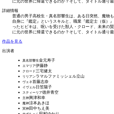
に元の世界に帰還できるのか？そして、タイトル通り最
詳細情報
普通の男子高校生・真名部響生は、ある日突然、魔物も
自身に『鑑定』というスキルと、職業『鑑定士（仮）』
ったヒビキは、呪いを受けた獣人・クロード、未来の賢
に元の世界に帰還できるのか？そして、タイトル通り最
作品を見る
出演者
金元寿子
真名部響生
伊藤静
エマリア
三宅健太
クロード
ラマルファミッシェル立山
リリアン
首藤志奈
ヴェネ
日笠陽子
イヴェル
徳井青空
スティーリア
興津和幸
主神
涼本あきほ
魔神
田中ちえ美
冥神
田村ゆかり
サポちゃん