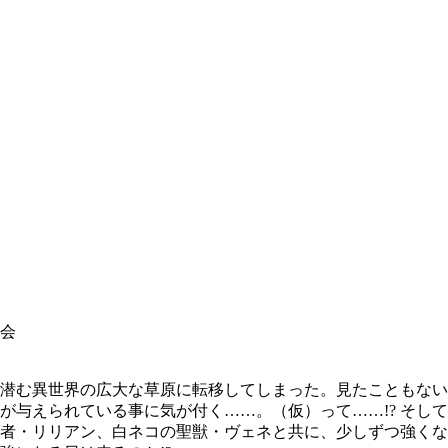
員会
潜む異世界の広大な草原に転移してしまった。見たこともない
が与えられている事に気が付く……。（仮）って……!? そし
者・リリアン、白ネコの聖獣・ヴェネと共に、少しずつ強くな