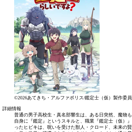
©2026あてきち・アルファポリス/鑑定士（仮）製作委
詳細情報
普通の男子高校生・真名部響生は、ある日突然、魔物も
自身に『鑑定』というスキルと、職業『鑑定士（仮）』
ったヒビキは、呪いを受けた獣人・クロード、未来の賢