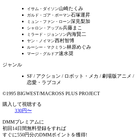
山崎たくみ
イサム・ダイソン
石塚運昇
ガルド・ゴア・ボーマン
深見梨加
ミュン・ファン・ローン
兵藤まこ
シャロン・アップル
内海賢二
ミラード・ジョンソン
西村智博
ヤン・ノイマン
林原めぐみ
ルーシー・マクミラン
速水奨
マージ・グルドア
ジャンル
SF / アクション / ロボット・メカ / 劇場版アニメ /
恋愛・ラブコメ
©1995 BIGWEST/MACROSS PLUS PROJECT
購入して視聴する
330円〜
DMMプレミアムに
初回14日間無料登録をすれば
すぐに550円分のDMMポイントを獲得!