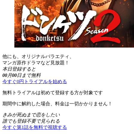
他にも、オリジナルバラエティ、
マンガ原作ドラマなど見放題！
本日登録すると
00
月
00
日まで無料
今すぐ0円トライアルを始める
無料トライアルは初めて登録する方が対象です
期間中に解約した場合、料金は一切かかりません！
きみが死ぬまで恋をしたい
誰でも登録不要で見られる
今すぐ第1話を無料で視聴する