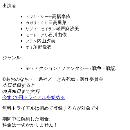
出演者
高橋李依
トツキ・シーナ
日高里菜
カガリ・ミミ
瀬戸麻沙美
リジィ・セイラン
石川由依
モード・アリ
内山夕実
フラン
茅野愛衣
オミ
ジャンル
SF / アクション / ファンタジー / 戦争・戦記
©あおのなち・一迅社／「きみ死ぬ」製作委員会
本日登録すると
00
月
00
日まで無料
今すぐ0円トライアルを始める
無料トライアルは初めて登録する方が対象です
期間中に解約した場合、
料金は一切かかりません！