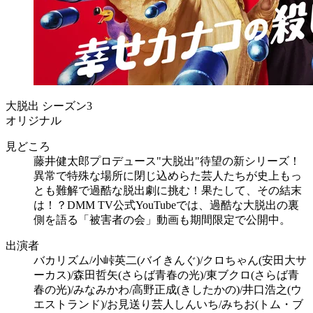
大脱出 シーズン3
オリジナル
見どころ
藤井健太郎プロデュース"大脱出"待望の新シリーズ！
異常で特殊な場所に閉じ込めらた芸人たちが史上もっ
とも難解で過酷な脱出劇に挑む！果たして、その結末
は！？DMM TV公式YouTubeでは、過酷な大脱出の裏
側を語る「被害者の会」動画も期間限定で公開中。
出演者
バカリズム/小峠英二(バイきんぐ)/クロちゃん(安田大サ
ーカス)/森田哲矢(さらば青春の光)/東ブクロ(さらば青
春の光)/みなみかわ/高野正成(きしたかの)/井口浩之(ウ
エストランド)/お見送り芸人しんいち/みちお(トム・ブ