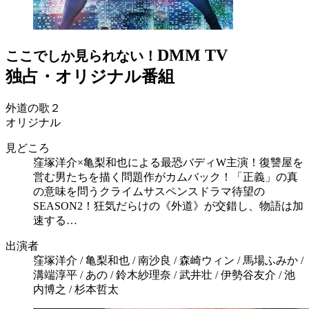
DMM TV
ここでしか見られない！
独占・オリジナル番組
外道の歌２
オリジナル
見どころ
窪塚洋介×亀梨和也による最恐バディW主演！復讐屋を
営む男たちを描く問題作がカムバック！「正義」の真
の意味を問うクライムサスペンスドラマ待望の
SEASON2！狂気だらけの《外道》が交錯し、物語は加
速する…
出演者
窪塚洋介 / 亀梨和也 / 南沙良 / 森崎ウィン / 馬場ふみか /
溝端淳平 / あの / 鈴木紗理奈 / 武井壮 / 伊勢谷友介 / 池
内博之 / 杉本哲太