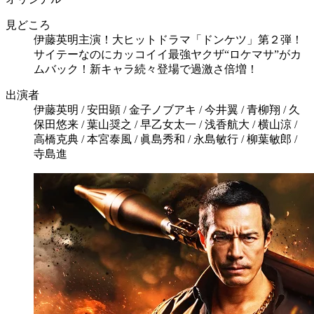
見どころ
伊藤英明主演！大ヒットドラマ「ドンケツ」第２弾！
サイテーなのにカッコイイ最強ヤクザ“ロケマサ”がカ
ムバック！新キャラ続々登場で過激さ倍増！
出演者
伊藤英明 / 安田顕 / 金子ノブアキ / 今井翼 / 青柳翔 / 久
保田悠来 / 葉山奨之 / 早乙女太一 / 浅香航大 / 横山涼 /
高橋克典 / 本宮泰風 / 眞島秀和 / 永島敏行 / 柳葉敏郎 /
寺島進