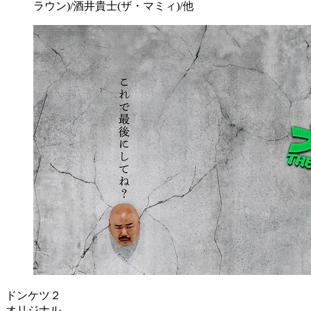
ラウン)/酒井貴士(ザ・マミィ)/他
ドンケツ２
オリジナル