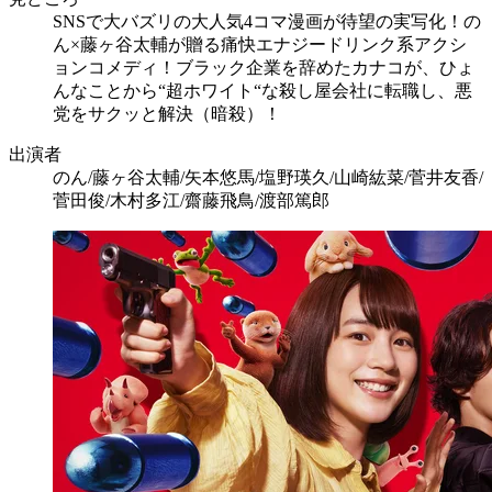
SNSで大バズリの大人気4コマ漫画が待望の実写化！の
ん×藤ヶ谷太輔が贈る痛快エナジードリンク系アクシ
ョンコメディ！ブラック企業を辞めたカナコが、ひょ
んなことから“超ホワイト“な殺し屋会社に転職し、悪
党をサクッと解決（暗殺）！
出演者
のん/藤ヶ谷太輔/矢本悠馬/塩野瑛久/山崎紘菜/菅井友香/
菅田俊/木村多江/齋藤飛鳥/渡部篤郎