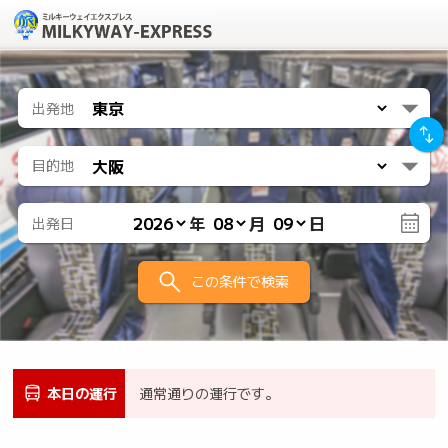
出発地
目的地
年
月
日
出発日
この条件で検索
本日の運行
通常通りの運行です。