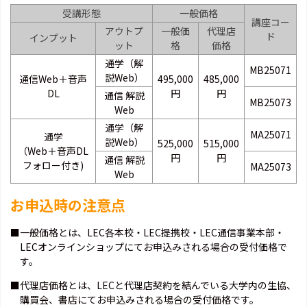
受講形態
一般価格
講座コー
アウトプ
一般価
代理店
ド
インプット
ット
格
価格
通学（解
MB25071
説Web）
通信Web＋音声
495,000
485,000
DL
円
円
通信 解説
MB25073
Web
通学（解
MA25071
通学
説Web）
525,000
515,000
（Web＋音声DL
円
円
通信 解説
フォロー付き)
MA25073
Web
お申込時の注意点
■一般価格とは、LEC各本校・LEC提携校・LEC通信事業本部・
LECオンラインショップにてお申込みされる場合の受付価格で
す。
■代理店価格とは、LECと代理店契約を結んでいる大学内の生協、
購買会、書店にてお申込みされる場合の受付価格です。