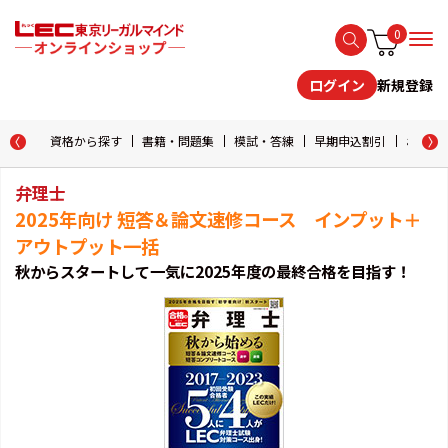
0
新規登録
ログイン
資格から探す
書籍・問題集
模試・答練
早期申込割引
おためし
弁理士
2025年向け 短答＆論文速修コース インプット＋
アウトプット一括
秋からスタートして一気に2025年度の最終合格を目指す！