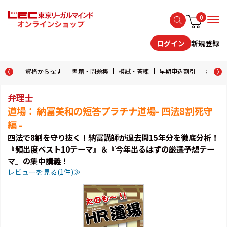
0
新規登録
ログイン
資格から探す
書籍・問題集
模試・答練
早期申込割引
おためし
弁理士
道場： 納冨美和の短答プラチナ道場- 四法8割死守
編 -
四法で8割を守り抜く！納冨講師が過去問15年分を徹底分析！
『頻出度ベスト10テーマ』＆『今年出るはずの厳選予想テー
マ』の集中講義！
レビューを見る(1件)≫