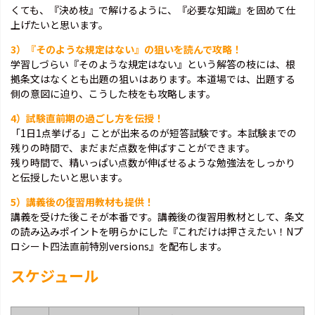
くても、『決め枝』で解けるように、『必要な知識』を固めて仕
上げたいと思います。
3）『そのような規定はない』の狙いを読んで攻略！
学習しづらい『そのような規定はない』という解答の枝には、根
拠条文はなくとも出題の狙いはあります。本道場では、出題する
側の意図に迫り、こうした枝をも攻略します。
4）試験直前期の過ごし方を伝授！
「1日1点挙げる」ことが出来るのが短答試験です。本試験までの
残りの時間で、まだまだ点数を伸ばすことができます。
残り時間で、精いっぱい点数が伸ばせるような勉強法をしっかり
と伝授したいと思います。
5）講義後の復習用教材も提供！
講義を受けた後こそが本番です。講義後の復習用教材として、条文
の読み込みポイントを明らかにした『これだけは押さえたい！Nプ
ロシート四法直前特別versions』を配布します。
スケジュール