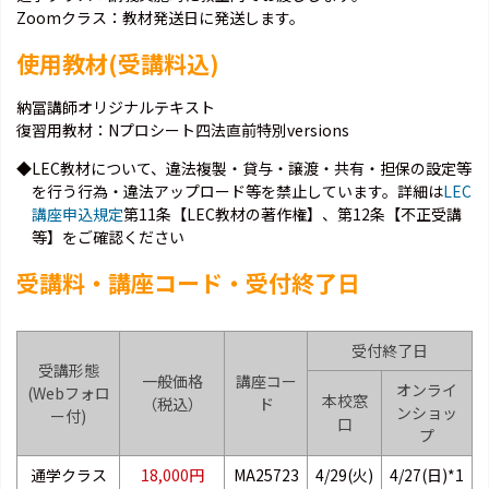
Zoomクラス：教材発送日に発送します。
使用教材(受講料込)
納冨講師オリジナルテキスト
復習用教材：Nプロシート四法直前特別versions
◆LEC教材について、違法複製・貸与・譲渡・共有・担保の設定等
を行う行為・違法アップロード等を禁止しています。詳細は
LEC
講座申込規定
第11条【LEC教材の著作権】、第12条【不正受講
等】をご確認ください
受講料・講座コード・受付終了日
受付終了日
受講形態
一般価格
講座コー
オンライ
(Webフォロ
本校窓
（税込）
ド
ンショッ
ー付)
口
プ
通学クラス
18,000円
MA25723
4/29(火)
4/27(日)*1