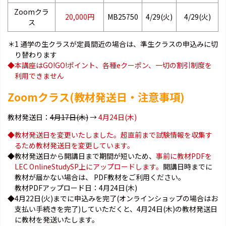
Zoomクラ
20,000円
MB25750
4/29(火)
4/29(火)
ス
＊1 通学の生クラスが定員間近の場合は、準生クラスの申込みに切
り替わります
◆本講座はGO!GO!ポイント、各種eクーポン、一切の割引制度を
利用できません
Zoomクラス(教材発送日・注意事項)
教材発送日：
4月17日(木)
→
4月24日(木)
◆教材発送日を変更いたしました。超直前まで試験情報を収集す
るため教材発送日を変更しています。
◆教材発送日から開講日まで期間が短いため、
事前に教材PDFを
LEC OnlineStudySP上にアップロードします。
開講日時までに
教材が届かない場合は、 PDF教材をご利用ください。
教材PDFアップロード日：4月24日(木)
◆4月22日(火)までに申込みを完了(オンラインショップの場合はお
支払い手続きを完了)していただくと、4月24日(木)の教材発送日
に教材を発送いたします。