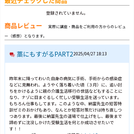
最近チェックした商品
登録されていません。
商品レビュー
実際に講座・商品をご利用の方からのレビュ
ー（感想）となります。
藁にもすがるPART2
2025/04/27 18:13
昨年末に降ってわいた自身の病気に手術、手術からの感染症
などに見舞われ、ようやく落ち着いた頃（３月）に、追い討
ちをかけるように親の介護生活移行の世話などもすることに
なり、ナゾに目まぐるしく忙しい受験生活を送っています。
もちろん仕事もしてます。このような中、納富先生の短答特
訓ゼミのおかげもあり、なんとか短答対策だけは持ち直しつ
つあります。最後に納富先生の道場で仕上げをし、最後まで
諦めずに沈没しかけた受験生活を何とか成功させたいで
す！！