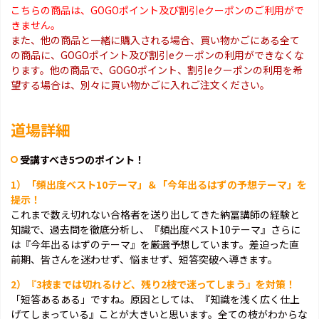
こちらの商品は、GOGOポイント及び割引eクーポンのご利用がで
きません。
また、他の商品と一緒に購入される場合、買い物かごにある全て
の商品に、GOGOポイント及び割引eクーポンの利用ができなくな
ります。他の商品で、GOGOポイント、割引eクーポンの利用を希
望する場合は、別々に買い物かごに入れご注文ください。
道場詳細
受講すべき5つのポイント！
1）「頻出度ベスト10テーマ」＆「今年出るはずの予想テーマ」を
提示！
これまで数え切れない合格者を送り出してきた納冨講師の経験と
知識で、過去問を徹底分析し、『頻出度ベスト10テーマ』さらに
は『今年出るはずのテーマ』を厳選予想しています。差迫った直
前期、皆さんを迷わせず、悩ませず、短答突破へ導きます。
2）『3枝までは切れるけど、残り2枝で迷ってしまう』を対策！
「短答あるある」ですね。原因としては、『知識を浅く広く仕上
げてしまっている』ことが大きいと思います。全ての枝がわからな