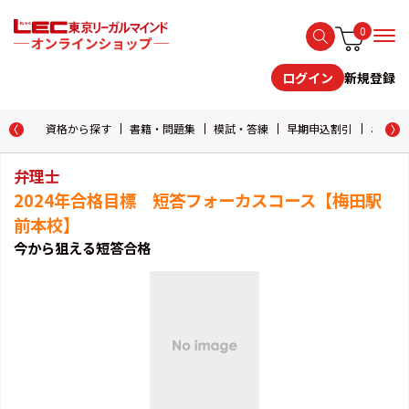
0
新規登録
ログイン
資格から探す
書籍・問題集
模試・答練
早期申込割引
おためし
弁理士
2024年合格目標 短答フォーカスコース【梅田駅
前本校】
今から狙える短答合格