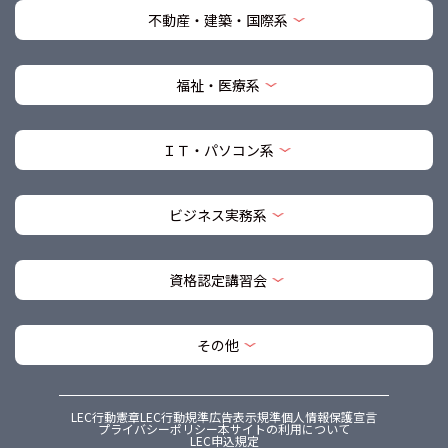
不動産・建築・国際系
福祉・医療系
ＩＴ・パソコン系
ビジネス実務系
資格認定講習会
その他
LEC行動憲章
LEC行動規準
広告表示規準
個人情報保護宣言
プライバシーポリシー
本サイトの利用について
LEC申込規定