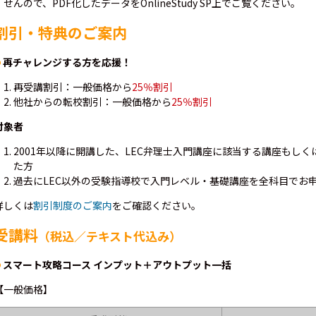
せんので、PDF化したデータをOnlineStudy SP上でご覧ください。
割引・特典のご案内
再チャレンジする方を応援！
再受講割引：一般価格から
25％割引
他社からの転校割引：一般価格から
25％割引
対象者
2001年以降に開講した、LEC弁理士入門講座に該当する講座もし
た方
過去にLEC以外の受験指導校で入門レベル・基礎講座を全科目でお
詳しくは
割引制度のご案内
をご確認ください。
受講料
（税込／テキスト代込み）
スマート攻略コース インプット＋アウトプット一括
【一般価格】