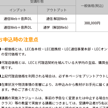
受講形態
一般価格(税込)
インプット
アウトプット
通信Web＋音声DL
通信 解説Web
388,000円
通信Web＋音声DL
通学（解説Web）
お申込時の注意点
■一般価格とは、LEC各本校・LEC提携校・LEC通信事業本部・LEC
の受付価格です。
■代理店価格とは、LECと代理店契約を結んでいる大学内の生協、購買
格です。
■上記代理店価格を利用される場合は、必ず本ページをプリントアウト
■在庫状況や物流事情の影響により、お申込みから教材がお手元に届くま
ます。予めご了承ください。
■講義の実施スケジュールは、事前の予告なく変更または中止する場合
クラス）等の教室で実施する講義につきましては、受講申込者が5名