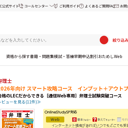
EC公式サイト
コールセンター
ご利用ガイド
よくあるご質問FAQ
お問
絞り込
資格から探す
書籍・問題集
模試・答練
早期申込割引
おためしWeb
弁理士
2026年向け スマート攻略コース インプット＋アウト
合格のLECだからできる［通信Web専用］弁理士試験突破コース
レビューを見る(11件)≫