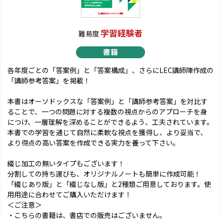
学習経験者
難易度
各年度ごとの「答案例」と「答案構成」、さらにLEC講師陣作成の
「講師参考答案」を掲載！
本書はオーソドックスな「答案例」と「講師参考答案」を対比す
ることで、一つの問題に対する複数の視点からのアプローチを身
につけ、一層理解を深めることができるよう、工夫されています。
本書での学習を通じて自然に柔軟な視点を獲得し、より妥当で、
より得点の高い答案を作成できる実力を養って下さい。
綴じ加工の無いタイプもございます！
分割しての持ち運びも、オリジナルノートも簡単に作成可能！
「綴じあり版」と「綴じなし版」と2種類ご用意しております。使
用用途に合わせてご購入いただけます！
＜ご注意＞
・こちらの書籍は、書店での販売はございません。