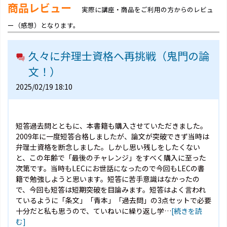
商品レビュー
実際に講座・商品をご利用の方からのレビュ
ー（感想）となります。
久々に弁理士資格へ再挑戦（鬼門の論
文！）
2025/02/19 18:10
短答過去問とともに、本書籍も購入させていただきました。
2009年に一度短答合格しましたが、論文が突破できず当時は
弁理士資格を断念しました。しかし思い残しをしたくない
と、この年齢で「最後のチャレンジ」をすべく購入に至った
次第です。当時もLECにお世話になったので今回もLECの書
籍で勉強しようと思います。短答に苦手意識はなかったの
で、今回も短答は短期突破を目論みます。短答はよく言われ
ているように「条文」「青本」「過去問」の3点セットで必要
十分だと私も思うので、ていねいに繰り返し学…
[続きを読
む]