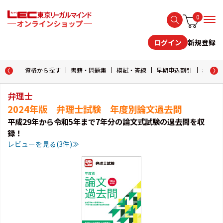
0
新規登録
ログイン
資格から探す
書籍・問題集
模試・答練
早期申込割引
おためし
弁理士
2024年版 弁理士試験 年度別論文過去問
平成29年から令和5年まで7年分の論文式試験の過去問を収
録！
レビューを見る(3件)≫