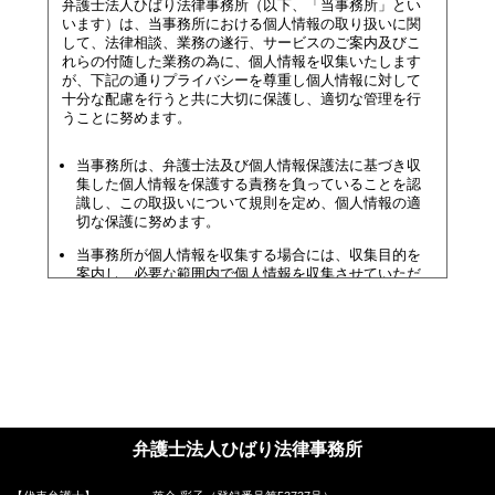
弁護士法人ひばり法律事務所（以下、「当事務所」とい
います）は、当事務所における個人情報の取り扱いに関
して、法律相談、業務の遂行、サービスのご案内及びこ
れらの付随した業務の為に、個人情報を収集いたします
が、下記の通りプライバシーを尊重し個人情報に対して
十分な配慮を行うと共に大切に保護し、適切な管理を行
うことに努めます。
当事務所は、弁護士法及び個人情報保護法に基づき収
集した個人情報を保護する責務を負っていることを認
識し、この取扱いについて規則を定め、個人情報の適
切な保護に努めます。
当事務所が個人情報を収集する場合には、収集目的を
案内し、必要な範囲内で個人情報を収集させていただ
きます。
個人情報は収集目的の範囲内で利用し、適切な方法で
管理し、特段の事情がない限り、相談者及び依頼者の
承諾なく第三者に開示・提供することはありません。
当事務所は、個人情報を正確かつ安全に保ち、個人情
報の、漏えい、減失及び毀損等を 防止するよう努めま
す。
弁護士法人ひばり法律事務所
当事務所は、個人情報の取扱いを第三者に委託する場
合には、委託先が個人情報を適切に管理するよう監督