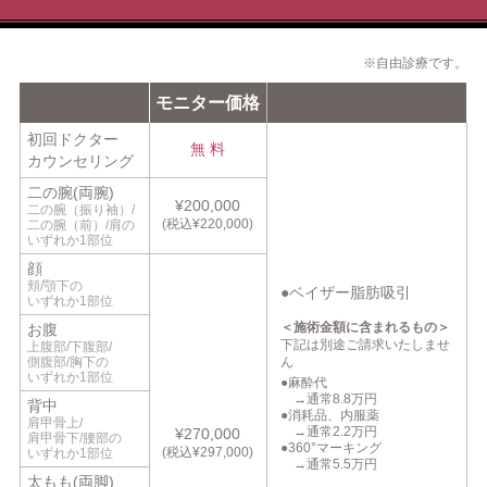
※自由診療です。
モニター価格
初回ドクター
無 料
カウンセリング
二の腕(両腕)
¥200,000
二の腕（振り袖）/
(税込¥220,000)
二の腕（前）/肩の
いずれか1部位
顔
頬/顎下の
ベイザー脂肪吸引
いずれか1部位
＜施術金額に含まれるもの＞
お腹
下記は別途ご請求いたしませ
上腹部/下腹部/
側腹部/胸下の
ん
いずれか1部位
麻酔代
→
通常8.8万円
背中
消耗品、内服薬
肩甲骨上/
→
通常2.2万円
¥270,000
肩甲骨下/腰部の
360°マーキング
(税込¥297,000)
いずれか1部位
→
通常5.5万円
太もも(両脚)