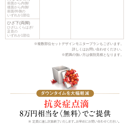
前面から内側/
後面から内側/
前面/外側の
いずれか1部位
ひざ下(両脚)
ひざ/ふくらはぎ/
足首の
いずれか1部位
※複数部位セットデザインモニタープランもございます。
詳しくはお問い合わせください。
※肥満の強い方は個別見積となります。