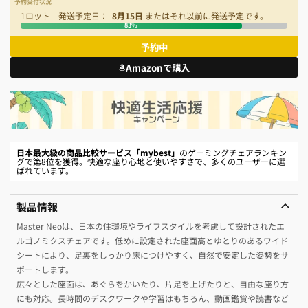
予約受付状況
1
8月15日
83%
Amazonで購入
日本最大級の商品比較サービス「mybest」
のゲーミングチェアランキン
グで第8位を獲得。快適な座り心地と使いやすさで、多くのユーザーに選
ばれています。
製品情報
Master Neoは、日本の住環境やライフスタイルを考慮して設計されたエ
ルゴノミクスチェアです。低めに設定された座面高とゆとりのあるワイド
シートにより、足裏をしっかり床につけやすく、自然で安定した姿勢をサ
ポートします。
広々とした座面は、あぐらをかいたり、片足を上げたりと、自由な座り方
にも対応。長時間のデスクワークや学習はもちろん、動画鑑賞や読書など