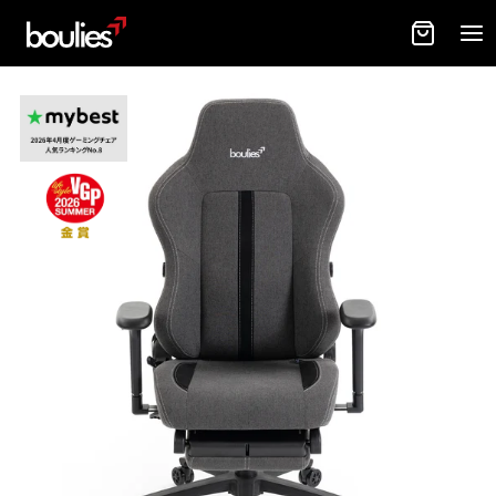
【公
式】
Boulies
オ
フ
ィ
ス
チ
ェ
ア
｜
最
高
の
ゲ
ー
ミ
ン
グ
チ
ェ
ア