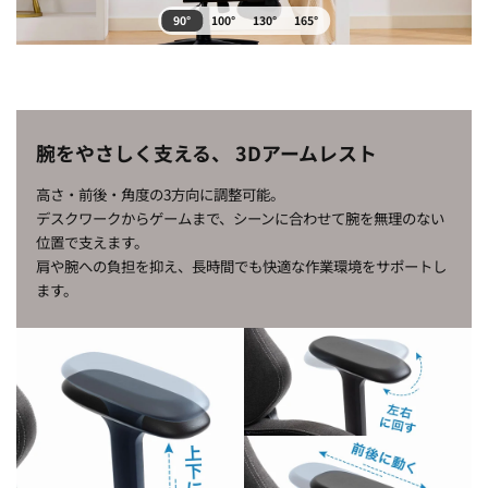
90°
100°
130°
165°
腕をやさしく支える、
3Dアームレスト
高さ・前後・角度の3方向に調整可能。
デスクワークからゲームまで、シーンに合わせて腕を無理のない
位置で支えます。
肩や腕への負担を抑え、長時間でも快適な作業環境をサポートし
ます。