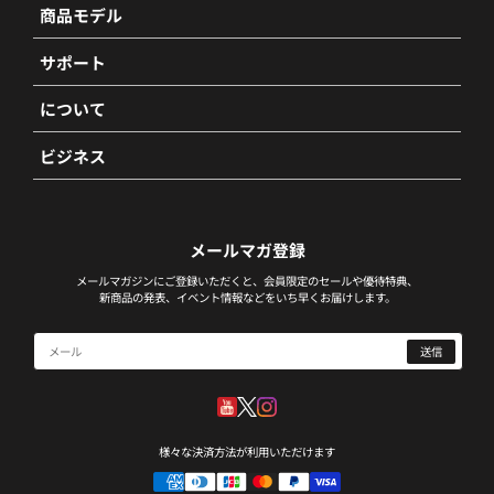
商品モデル
Master Rex
OP180
Master Neo
サポート
製品保証について
組立方法
について
会社概要
返品・交換について
個人向けお問い合わせ
配送ポリシー
ビジネス
法人向けお問い合わせ
特定商取引法に基づく表記
個人情報の取扱い
よくある質問
利用規約
ブログ
メールマガ登録
メールマガジンにご登録いただくと、会員限定のセールや優待特典、
新商品の発表、イベント情報などをいち早くお届けします。
送信
様々な決済方法が利用いただけます