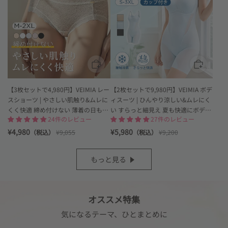
ョ
ー
ー
ツ
ツ
レ
や
デ
さ
ィ
し
ー
い
ス
肌
接
触
触
り
冷
【3枚セットで4,980円】VEIMIA レー
【2枚セットで9,980円】VEIMIA ボデ
で
感
スショーツ | やさしい肌触り&ムレに
ィスーツ | ひんやり涼しい&ムレにく
快
で
くく快適 締め付けない 薄着の日もひ
い すらっと細見え 夏も快適にボディ
適
ひ
24件のレビュー
27件のレビュー
VEIMIA
ん
びきにくくやさしいはき心地を求め
ラインを整えたい方へ
や
る方へ
¥4,980
¥5,980
（税込）
¥9,055
（税込）
¥9,200
り
快
適
もっと見る
な
カ
ッ
プ
オススメ特集
付
き
気になるテーマ、ひとまとめに
設