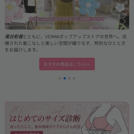
VEIMIAポップアップストアの世界へ。洗
ゆい
がVEIMIAポッ
と美しい空間が織りなす、特別なひととき
ラの答え。試着を通し
介！
おすすめ商品はこちら>>
お