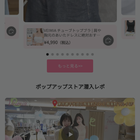
MIA
っき
VEIMIA チューブトップブラ | 肩や
ラい
胸元のあいたドレスに絶対おすす
め！ずれ落ちないストラップレス
¥4,990
（税込）
ブラに新作が登場！
もっと見る>>
ポップアップストア潜入レポ