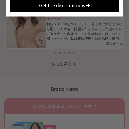
良いです！
Get the discount now⮕
嘘みたいに…
和装タイプは初めてでした、着心地や大きさなど
心配でしたが全く問題ありませんでした嘘みたい
に胸が小さく収まって、本来は和装に良いのかも
知れませんが、私は普段使用と運動の時に着用し
ています花火大会の浴衣にも活躍しそうで買って
ん
—購入者さん
良かったです！
もっと見る
Brand News
VEIMIAの最新ニュースをお届け
NEW