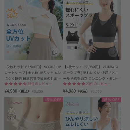
カ
ポ
ッ
ー
ト
ツ
ケ
ブ
ー
ラ
プ
快
UPF50+で
適
全
さ
方
と
位
ホ
の
ー
紫
ル
外
ド
【2枚セットで7,980円】 VEIMIA UV
【2枚セットで7,980円】 VEIMIA ス
線
感
カットケープ | 全方位UVカット ムレ
ポーツブラ | 揺れにくい 快適さとホ
を
を
にくく快適 日傘感覚で毎日の外出に
ールド感を両立 ランニング・ヨガか
し
両
25件のレビュー
23件のレビュー
っ
立
さっと羽織れる
ら普段使いまで
か
す
¥4,980
¥4,980
（税込）
¥8,300
（税込）
¥8,300
り
る
Loading
Loading
45% OFF
35% OFF
遮
VEIMIA
image:
image:
る
レ
ボ
VEIMIA
ー
デ
ス
ィ
シ
ス