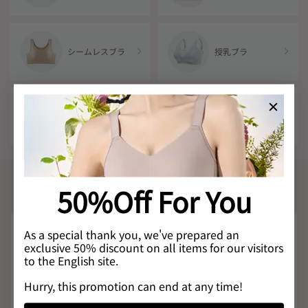
シームレスブラ
授乳ブラ
ストラップレス
ナイトブラ
ブラ
Review
50%Off For You
愛用のお客様からの嬉しいロコミ
As a special thank you, we've prepared an
これからの季節にぴったり
exclusive 50% discount on all items for our visitors
脇肉がコンプレックスで、タンクトップやキャミ
to the English site.
ソールはなかなか良い物に出会えないのですが、
コチラはしっかりカバーしてくれて完璧です！
Hurry, this promotion can end at any time!
襟の開き具合もちょうど良いです。 生地もわりと
厚手でカナリしっかりしているので、丈夫そうで
ん
—購入者さん