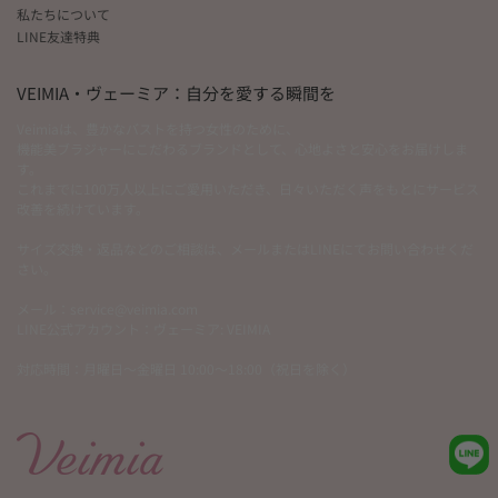
私たちについて
LINE友達特典
VEIMIA・ヴェーミア：自分を愛する瞬間を
Veimiaは、豊かなバストを持つ女性のために、
機能美ブラジャーにこだわるブランドとして、心地よさと安心をお届けしま
す。
これまでに100万人以上にご愛用いただき、日々いただく声をもとにサービス
改善を続けています。
サイズ交換・返品などのご相談は、メールまたはLINEにてお問い合わせくだ
さい。
メール：service@veimia.com
LINE公式アカウント：ヴェーミア: VEIMIA
対応時間：月曜日～金曜日 10:00～18:00（祝日を除く）