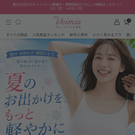
夏のお出かけキャンペーン開催中｜期間限定のうれしい特典はこちら ＞＞
8/3（月）〜8/24（月）
0
すべての商品
人気商品ランキング
新作入荷中
小さく見せるブラ
夏の