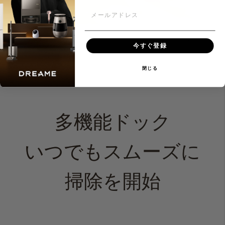
メールアドレス
DuoScrub水拭き
32 段階のモップ水量
今すぐ登録
システム
調節機能
閉じる
多機能ドック
いつでもスムーズに
掃除を開始