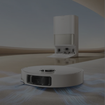
能。「真ん中だけキレイ」ではなく、家じゅうをムラなく整えたい方に
向いています。
【カーペットも広い部屋も、止まらずしっかり清掃】
5,200mAhの大容量バッテリーにより、静音吸引の吸引のみモードでは
最長231分連続運転、最大156㎡清掃が可能。バッテリー残量が少なくな
ると自動でドックに戻り、充電後に清掃を再開するため、広い住まいで
も途中で止まりにくく安心です。さらに、オフピーク充電で充電時間を
30％短縮でき、省エネにも配慮。カーペット清掃では、10.5mm高精度
モップリフトアップにより、ラグやカーペットを濡らしにくく、カーペ
ットブーストや2回集中清掃にも対応。フリンジ付きラグやヨガマット
は回避設定もでき、住まいに合わせた柔軟な使い方が可能です。フロー
リングもカーペットもある日本の住環境に、1台でしっかり対応できま
す。
【ペットにも子どもにもやさしく、毎日気兼ねなく使え
る】
ペットゾーンの清掃にも配慮されており、アプリにペット用家具を追加
すれば、ロボット掃除機がペットゾーンを認識して毛や食べこぼしを重
点清掃。床の水量も調節できるため、床が乾きやすく、湿気を残しにく
いので、ペットにも快適です。また、全体的に静かな動作で、掃除機の
音が苦手なペットにも配慮。さらにチャイルドロックにより、掃除中に
子どもやペットが誤って設定を変えてしまうのを防げます。「よく掃除
できる」だけでなく、「家族みんなが心地よく使える」ことまで考えら
れたモデルです。