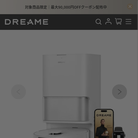
対象商品限定｜最大90,000円OFFクーポン配布中
検索
ログイン
カート
サイ