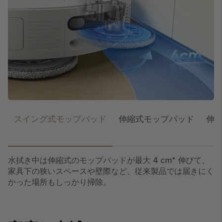
スイング式モップパッド
伸縮式モップパッド
伸
水拭き中は伸縮式のモップパッドが最大 4 cm* 伸びて、
伸
家具下の狭いスペースや壁際など、従来製品では届きにく
て
かった場所もしっかり掃除。