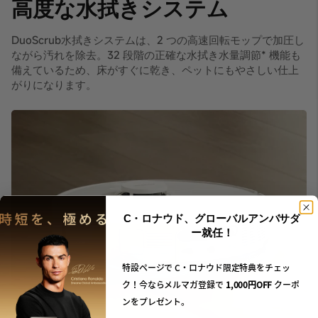
高度な水拭きシステム
DuoScrub水拭きシステムは、2 つの高速回転モップで加圧し
ながら汚れを除去。32 段階の正確な水拭き水量調節* 機能も
備えているため、床がすぐに乾き、ペットにもやさしい仕上
がりになります。
C・ロナウド、グローバルアンバサダ
ー就任！
特設ページで C・ロナウド限定特典をチェッ
ク！今ならメルマガ登録で
1,000円OFF
クーポ
ンをプレゼント。