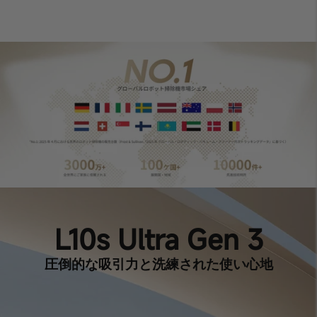
ドックは3.2Lダストバッグに対応し、最長100日間ゴミ捨て不要。さら
に、自動給水・洗剤自動補充・自動温風乾燥まで対応しているため、水
拭き後の手間やニオイ、湿気による不快感までしっかり軽減します。ま
た、AceClean DryBoardセルフクリーニングシステムには20個のスプ
レーノズルを搭載。モップだけでなくベースステーション まで自動洗
浄し、洗浄後は汚水をしっかり排出。掃除そのものだけでなく、掃除後
の面倒まで減らせるのが大きな魅力です。他機種と比べても、「清掃
力」だけでなく「使い続けやすさ」まで完成度が高いポイントです。
【スマートに避けて、パワフルに吸い取る】
スマートな3DAdapt障害物回避とSmart Pathfinderが部屋全体を360°
スキャンし、家具や小物、ペットゾーン、高価なラグなどを賢く避けな
がら効率よく清掃。さらに、第6世代 TurboForceモーターによる
25,000PaのVormax吸引で、髪の毛やホコリ、猫砂までしっかり吸引
し、ゴミ除去率99％・髪の毛除去率99％を実現します。掃除のたびに
床を片づけなくても、しっかりキレイになる。 そんな「本当にラクな
掃除」を求める方にぴったりの一台です。
【水拭き・吸引両用で、壁ぎわも家具下も取りこぼしに
L10s Ultra Gen 3
くい】
SideReach吸引とMopExtend RoboSwingにより、モップパッドは最大
4cmまで伸長。椅子の脚まわり、家具下のすき間、丸みのある家具のま
圧倒的な吸引力と洗練された使い心地
わり、壁ぎわなど、一般的なロボット掃除機では届きにくい場所までし
っかりアプローチします。さらに、100％すみカバー、99％壁ぎわ清掃
で、気になりやすい端のゴミまで逃しにくい設計です。加えて、
DuoScrub水拭きシステムが2つの高速回転モップで汚れを加圧しながら
除去し、32段階の水量調節で床材や汚れに合わせた繊細な拭き分けも可