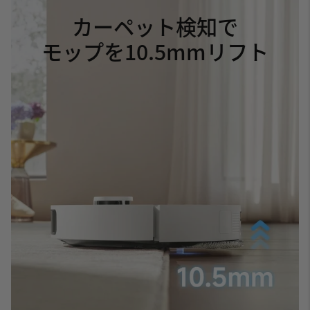
残留物を抑える
AceClean DryBoard