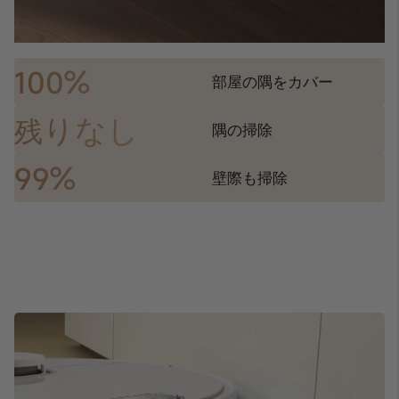
%
100
部屋の隅をカバー
りなし
残
隅の掃除
%
99
壁際も掃除