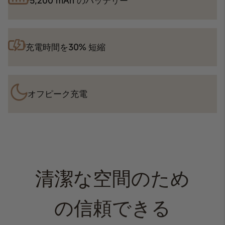
5,200 mAh
のバッテリー
充電時間を
30% 短縮
オフピーク
充電
清潔な空間のため
の信頼できる