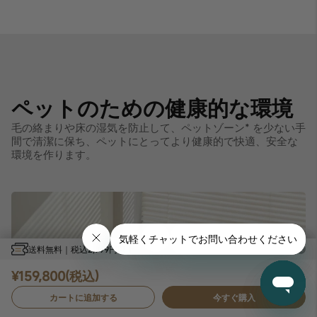
ペットのための健康的な環境
毛の絡まりや床の湿気を防止して、ペットゾーン* を少ない手
間で清潔に保ち、ペットにとってより健康的で快適、安全な
環境を作ります。
送料無料｜税込2,999円以上
¥159,800(税込)
カートに追加する
今すぐ購入