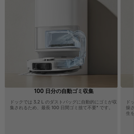
100 日分の自動ゴミ収集
ドックでは 3.2 L のダストバッグに自動的にゴミが収
ド
集されるため、最長 100 日間ゴミ捨て不要* です。
燥
生