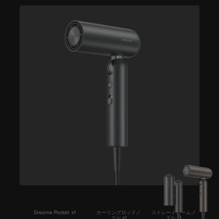
Dreame Pocket x1
カーリングロッドノ
ストレートコームノ
ズル x1
ズル x1