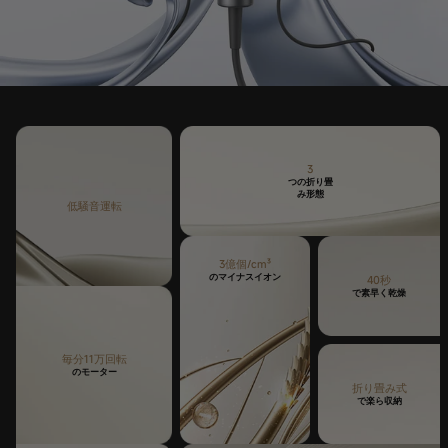
3
つの折り畳
み形態
低騒音運転
3億個/cm³
のマイナスイオン
40秒
で素早く乾燥
毎分11万回転
のモーター
折り畳み式
で楽ら収納