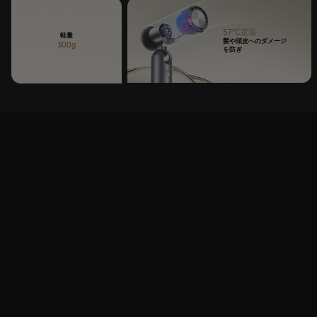
57°C定温
軽量
髪や頭皮へのダメージ
300g
を防ぎ