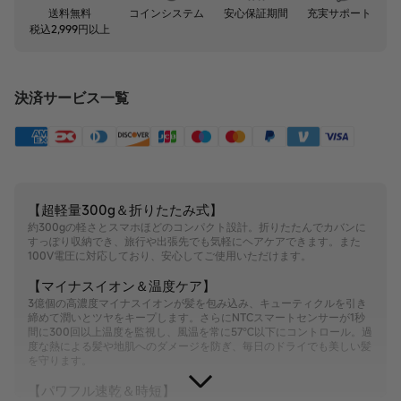
安心保証期間
充実サポート
送料無料
コインシステム
税込2,999円以上
決済サービス一覧
【超軽量300g＆折りたたみ式】
約300gの軽さとスマホほどのコンパクト設計。折りたたんでカバンに
すっぽり収納でき、旅行や出張先でも気軽にヘアケアできます。また
100V電圧に対応しており、安心してご使用いただけます。
【マイナスイオン＆温度ケア】
3億個の高濃度マイナスイオンが髪を包み込み、キューティクルを引き
締めて潤いとツヤをキープします。さらにNTCスマートセンサーが1秒
間に300回以上温度を監視し、風温を常に57℃以下にコントロール。過
度な熱による髪や地肌へのダメージを防ぎ、毎日のドライでも美しい髪
を守ります。
【パワフル速乾＆時短】