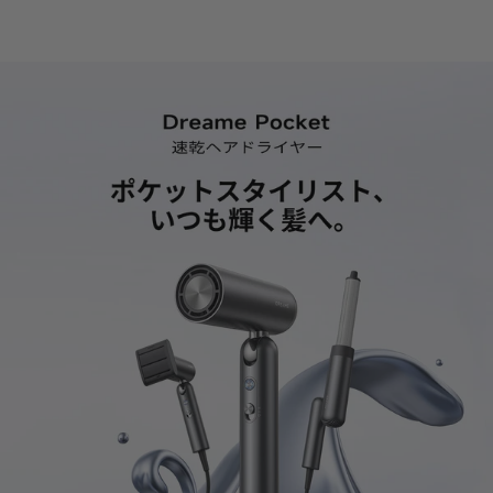
毎分11万回転の高速デジタルモーターが最大風速70m/sの大風量を生み
出し、濡れた髪も瞬時に乾かします。ショートヘアなら約40秒、肩ま
での髪も約2分で乾燥完了。忙しい朝の支度時間を大幅に短縮でき、家
事や育児で時間のない時にも頼れる速乾ドライヤーです。
【静音60dB設計】
6層のノイズ抑制構造で運転音を約60dB以下に低減。夜遅い時間やお子
様が寝ている間でも、周りを気にせず使用できます。静かでもパワフル
な風量を実現しているため、深夜のヘアケアや早朝の準備も安心です。
【多彩なスタイリング】
ストレートもカールも、付属ノズルを付け替えるだけでOK。折りたた
み角度とノズルの組み合わせにより、サラツヤのストレートからふんわ
りカールまで自由自在にスタイリングできます。1台でドライヤー＋ヘ
アアイロンの役割を果たし、ミニマリストの方にも嬉しい多機能デザイ
ンです。