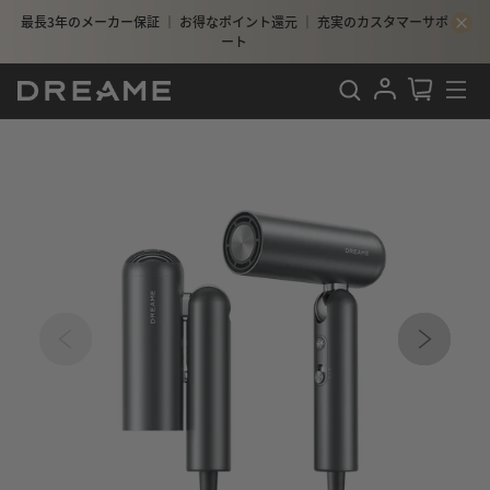
最長3年のメーカー保証 ｜ お得なポイント還元 ｜ 充実のカスタマーサポ
ート
検索
ログイン
カート
サイ