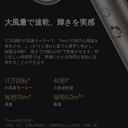
大風量で速乾、輝きを実感
11万回転*の高速モーターで、70m/s*の強力な風速を
発生させ、しっかりと濡れた髪でも素早く乾かし、
短髪は40秒*、肩までの髪は2分*で乾燥させます。特
に忙しい時間帯では、準備にかかる時間を有効に活
用することができます。
11万回転*
40秒*
の高速モーター
の急速乾燥
毎秒70m*
毎時50m³*
風速
風量
Dreame研究所調べ。
40秒、2分：実際の時間は、周囲環境および髪質・毛量・髪