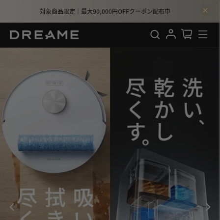
Dreame Japan公式
対象商品限定｜最大90,000円OFFクーポン配布中
検索
ログイン
カート
サイ