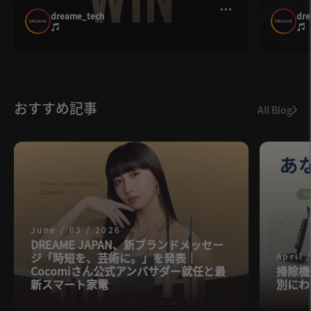
dreame_tech
dre
おすすめ記事
All Blog
June / 03 / 2026
DREAME JAPAN、新ブランドメッセー
ジ「時短を、芸術に。」を発表｜
April 
Cocomiさん公式アンバサダー就任と最
掃除機
新スマート家電
別にわ