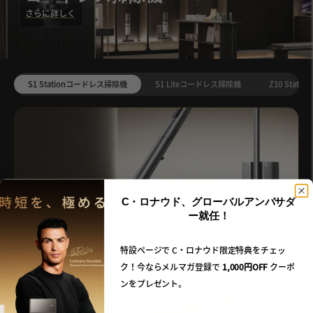
さらに詳しく
S1 Stationコードレス掃除機
S1 Liteコードレス掃除機
Z10 Stat
C・ロナウド、グローバルアンバサダ
ー就任！
特設ページで C・ロナウド限定特典をチェッ
ク！今ならメルマガ登録で
1,000円OFF
クーポ
ンをプレゼント。