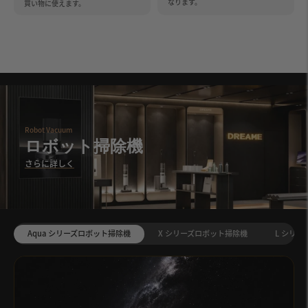
なります。
買い物に使えます。
Robot Vacuum
ロボット掃除機
さらに詳しく
Aqua シリーズロボット掃除機
X シリーズロボット掃除機
L シリ