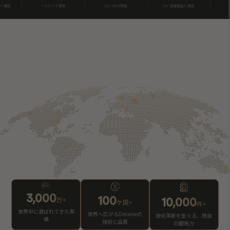
ストバイ受賞
CES 2024受賞
IFA 注目製品に選出
iFデザイン賞
3,000
万+
100
10,000
ケ国+
件+
世界中に選ばれてきた実
世界へ広がるDreameの
技術革新を支える、独自
績
技術と品質
の開発力