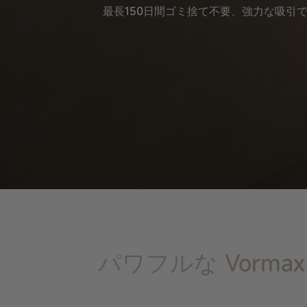
最長150日間ゴミ捨て不要、強力な吸引
パワフルな Vorma