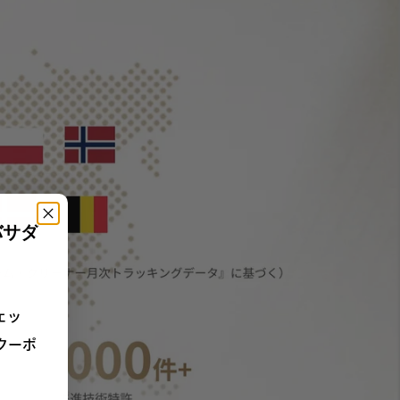
バサダ
ェッ
クーポ