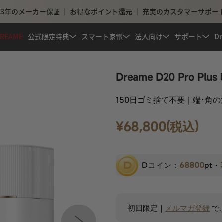
3年のメーカー保証 ｜ お得なポイント還元 ｜ 充実のカスタマーサポー
REAME
公式限定特典
スマート家電
法人向け
サポート
D
Dreame D20 Pro
150日ゴミ捨て不要｜端·角
¥68,800(税込)
Dコイン：
68800
pt・
初回限定｜
メルマガ登録
で