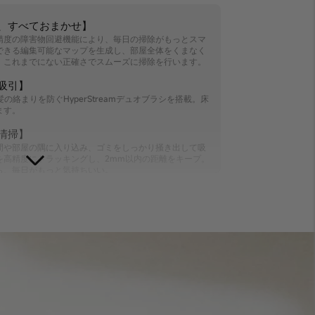
、すべておまかせ】
ロジーと高精度の障害物回避機能により、毎日の掃除がもっとスマ
できる編集可能なマップを生成し、部屋全体をくまなく
、これまでにない正確さでスムーズに掃除を行います。
吸引】
と、髪の絡まりを防ぐHyperStreamデュオブラシを搭載。床
ます。
清掃】
間や部屋の隅に入り込み、ゴミをしっかり掻き出して吸
を高精度にトラッキングし、2mm以内の距離をキープ。
ら、毎日がもっと気持ちいい。
】
バッグと自動ゴミ収集システムにより、面倒なゴミ捨ては
らして、もっと快適な毎日へ。
】
タマイズ。500 ml 大容量ダストバッグ、350 ml
設定が可能。1台で吸引と水ぶきを同時に完了。
ロール】
操作に加え、Alexa、Apple Siri、Google Home
ートに掃除が始められます。