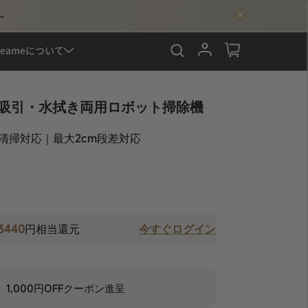
ト
検索
ログイン
カート
reameについて
 Plus 吸引・水拭き両用ロボット掃除機
の清掃対応｜最大2cm段差対応
3440
円相当還元
今すぐログイン
、1,000円OFFクーポン進呈