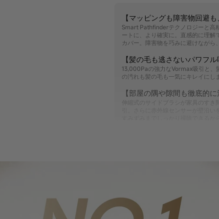
【マッピングも障害物回避も
Smart Pathfinderテクノ
ートに、より確実に。直感的に理解
カバー。障害物を巧みに避けながら
【髪の毛も逃さないパワフル
13,000Paの強力なVormax吸引
の汚れも髪の毛も一気にキレイにし
【部屋の隅や隙間も徹底的に
伸縮式のサイドブラシが家具のすき
引。さらに赤外線センサーが壁沿い
すみずみまでしっかり掃除できるか
【最長150日間 ゴミ捨て不要
アップグレードされた5Lのダスト
最長150日間不要。掃除の手間を減
【1 回の掃除で吸引＆水拭き
吸引力とモップへの水量を自分好みにカス
の水タンクは 32 段階モップ水量
【声で操作、スマホでコント
面倒な操作はもう不要。D20 Plusはアプリ
にも対応。スマホや音声だけでスマ