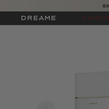
最長
C・ロナウド × D