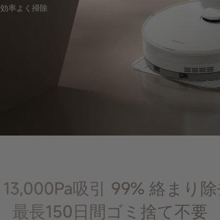
で効率よく掃除
x 13,000Pa吸引 99% 絡
最長150日間ゴミ捨て不要