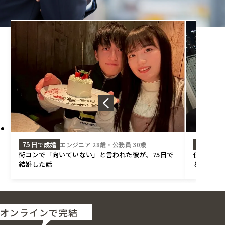
75日
125日
で成婚
エンジニア 28歳・公務員 30歳
で
街コンで「向いていない」と言われた彼が、75日で
仕事が忙
結婚した話
と思えた
オンラインで完結