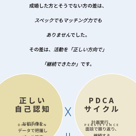
成婚した方とそうでない方の差は、
スペックでもマッチング力でも
ありません
でした。
その差は、
活動を「正しい方向で」
「継続できたか」
です。
正しい
PDCA
自己認知
サイクル
計画実行、
お相手像を
DIRECTION
PERSISTENCE
面談で振り返り、
データで把握し
継続する