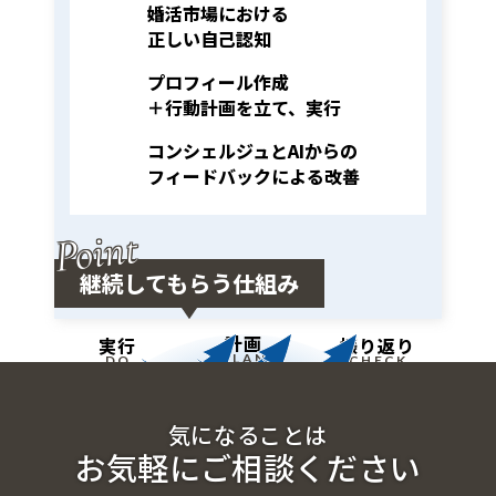
婚活市場における
STEP
02
正しい自己認知
プロフィール作成
STEP
03
＋行動計画を立て、実行
コンシェルジュとAIからの
STEP
04
フィードバックによる改善
Point
継続してもらう仕組み
計画
実行
振り返り
PLAN
DO
CHECK
気になることは
お気軽にご相談ください