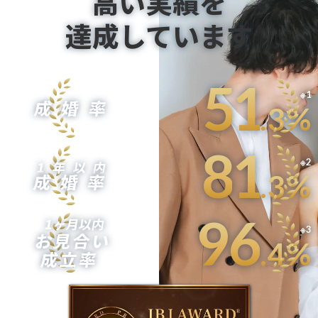
高い実績を
達成しています
5
1
※1
成婚率
.
3
%
8
1
※2
1年以内
.
3
%
成婚率
9
6
1ヶ月以内
※3
お見合い
.4
%
成立率