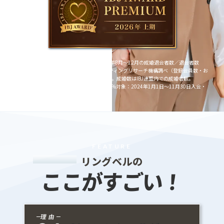
※1 成婚率51.3%算出基準：2025年8月〜12月の成婚退会者数／退会者数
※2 成婚数No.1根拠：日本マーケティングリサーチ機構調べ（登録会員数・お
見合い数・成婚数：2024年累計）。成婚数はIBJ連盟内での成婚者数。
※3 1か月以内お見合い成立率96.4%対象：2024年1月1日〜11月30日入会・
プレ交際成立者
FEATURE
リングベルの
ここがすごい！
理由