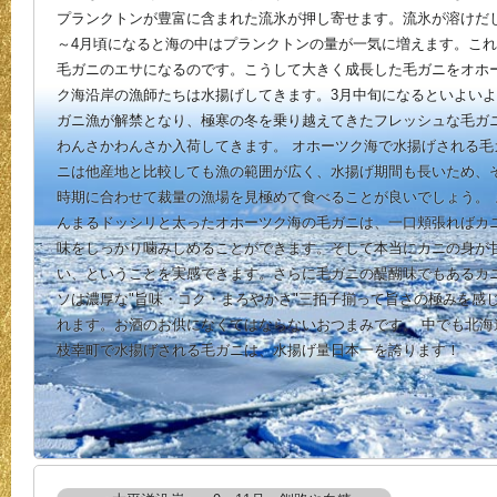
プランクトンが豊富に含まれた流氷が押し寄せます。流氷が溶けだ
～4月頃になると海の中はプランクトンの量が一気に増えます。こ
毛ガニのエサになるのです。こうして大きく成長した毛ガニをオホ
ク海沿岸の漁師たちは水揚げしてきます。3月中旬になるといよい
ガニ漁が解禁となり、極寒の冬を乗り越えてきたフレッシュな毛ガ
わんさかわんさか入荷してきます。 オホーツク海で水揚げされる毛
ニは他産地と比較しても漁の範囲が広く、水揚げ期間も長いため、
時期に合わせて裁量の漁場を見極めて食べることが良いでしょう。 
んまるドッシリと太ったオホーツク海の毛ガニは、一口頬張ればカ
味をしっかり噛みしめることができます。そして本当にカニの身が
い、ということを実感できます。さらに毛ガニの醍醐味でもあるカ
ソは濃厚な"旨味・コク・まろやかさ"三拍子揃って旨さの極みを感
れます。お酒のお供になくてはならないおつまみです。 中でも北海
枝幸町で水揚げされる毛ガニは、水揚げ量日本一を誇ります！