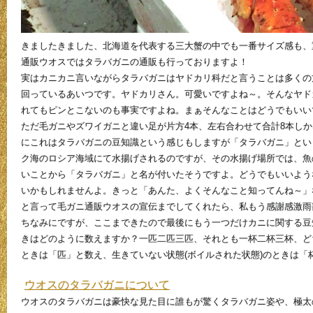
きましたきました、北海道を代表する三大蟹の中でも一番サイズ感も、
通販ウオスではタラバガニの通販も行っておりますよ！
実はカニカニ言いながらタラバガニはヤドカリ科だと言うことは多くの
回っているあいつです。ヤドカリさん。可愛いですよね～。そんなヤド
れてもピンとこないのも事実ですよね。まぁそんなことはどうでもいいで
ただ毛ガニやズワイガニと違い足が片方4本、左右合わせて合計8本し
にこれはタラバガニの豆知識という感じもしますが「タラバガニ」とい
ク海のロシア海域にて水揚げされるのですが、その水揚げ場所では、魚
いことから「タラバガニ」と名が付いたそうですよ。どうでもいいよう
いかもしれませんよ。きっと「あんた、よくそんなこと知ってんね～」
と言って毛ガニ通販ウオスの宣伝までしてくれたら、私もう感謝感激雨霰
ちなみにですが、ここまできたので最後にもう一つだけカニに関する豆
きはどのように数えますか？一匹二匹三匹、それとも一杯二杯三杯、ど
ときは「匹」と数え、生きていない状態(ボイルされた状態)のときは
ウオスのタラバガニについて
ウオスのタラバガニは豪快な見た目に誰もが驚くタラバガニ姿や、極太