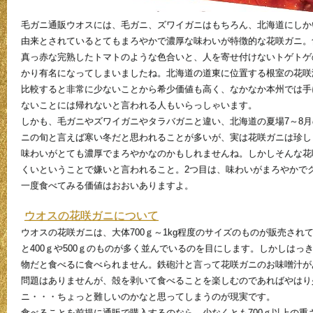
毛ガニ通販ウオスには、毛ガニ、ズワイガニはもちろん、北海道にしか
由来とされているとてもまろやかで濃厚な味わいが特徴的な花咲ガニ。
真っ赤な完熟したトマトのような色合いと、人を寄せ付けないトゲトゲ
かり有名になってしまいましたね。北海道の道東に位置する根室の花咲
比較すると非常に少ないことから希少価値も高く、なかなか本州では手
ないことには帰れないと言われる人もいらっしゃいます。
しかも、毛ガニやズワイガニやタラバガニと違い、北海道の夏場7～8
ニの旬と言えば寒い冬だと思われることが多いが、実は花咲ガニは珍し
味わいがとても濃厚でまろやかなのかもしれませんね。しかしそんな花
くいということで嫌いと言われること。2つ目は、味わいがまろやかで
一度食べてみる価値はおおいありますよ。
ウオスの花咲ガニについて
ウオスの花咲ガニは、大体700ｇ～1kg程度のサイズのものが販売さ
と400ｇや500ｇのものが多く並んでいるのを目にします。しかしはっき
物だと食べるに食べられません。鉄砲汁と言って花咲ガニのお味噌汁が
問題はありませんが、殻を剥いて食べることを楽しむのであればやはり
ニ・・・ちょっと難しいのかなと思ってしまうのが現実です。
食べることを前提に通販で購入するのなら、少なくとも700ｇ以上の