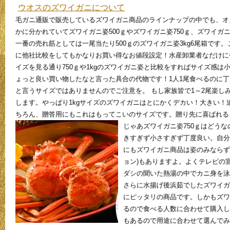
ウオスのズワイガニについて
毛ガニ通販で販売しているズワイガニ商品のラインナップの中でも、オ
かに分かれていてズワイガニ姿500ｇやズワイガニ姿750ｇ、ズワイガニ
一番の売れ筋としては一尾当たり500ｇのズワイガニ姿3kg6尾箱です
に他社比較をしてもかなりお買い得なお値段設定！水産卸業者なだけに
イズを見る通り750ｇや1kgのズワイガニ姿と比較をすればサイズ感
ょっと良い買い物したなと言った具合の代物です！1人1尾食べるのに
と言うサイズではありませんのでご注意を。 もし家族皆で1～2尾楽し
します。やっぱり1kgサイズのズワイガニはとにかくデカい！大きい
ちろん、贈答用にもこれはもってこいのサイズです。贈り先に喜ばれる
じゃあズワイガニ姿750ｇはどう
きすぎず小さすぎず丁度良い。自分
にもズワイガニ商品は姿のみならず
ョン)もありますよ。よくテレビの
ダシの聞いた熱湯の中でカニ身を泳
さらに水揚げ後浜茹でしたズワイガ
にピッタリの商品です。しかもズワイ
るので食べる人数に合わせて購入し
もあるので用途に合わせて選んでみ