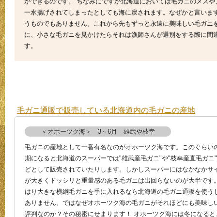
ができるのです。 ちなみにですが北海道においては毛ガニのメスや
一水揚げされてしまったとしても海に戻されます。なぜかと言いま
うものでもありません。これから先もずっと永遠に美味しい毛ガニ
に、小さな毛ガニを見かけたらそれは漁師さんが選別をする際に間
す。
毛ガニ通販で販売している北海道内の毛ガニの産地
＜オホーツク海＞ 3～6月 雄武や枝幸
毛ガニの産地として一番有名なのがオホーツク海です。このぐらい
期になると北海道のスーパーでは"雄武産毛ガニ"や"枝幸産直毛ガニ
どとして販売されていたりします。しかしスーパーにはなかなかサ
が大きくドッシリと重量感のある毛ガニは出回らないのが大半です
はり大きな横綱毛ガニを手に入れるなら北海道の毛ガニ通販を使う
ありません。ではなぜオホーツク海の毛ガニがそれほどにも美味し
評判なのか？その秘密にせまります！ オホーツク海には冬になると