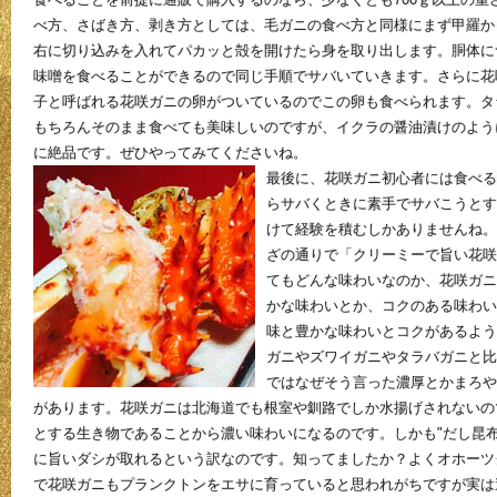
べ方、さばき方、剥き方としては、毛ガニの食べ方と同様にまず甲羅か
右に切り込みを入れてパカッと殻を開けたら身を取り出します。胴体に
味噌を食べることができるので同じ手順でサバいていきます。さらに花
子と呼ばれる花咲ガニの卵がついているのでこの卵も食べられます。タ
もちろんそのまま食べても美味しいのですが、イクラの醤油漬けのよう
に絶品です。ぜひやってみてくださいね。
最後に、花咲ガニ初心者には食べる
らサバくときに素手でサバこうとす
けて経験を積むしかありませんね。
ざの通りで「クリーミーで旨い花咲
てもどんな味わいなのか、花咲ガニ
かな味わいとか、コクのある味わい
味と豊かな味わいとコクがあるよう
ガニやズワイガニやタラバガニと比
ではなぜそう言った濃厚とかまろや
があります。花咲ガニは北海道でも根室や釧路でしか水揚げされないの
とする生き物であることから濃い味わいになるのです。しかも"だし昆
に旨いダシが取れるという訳なのです。知ってましたか？よくオホーツ
で花咲ガニもプランクトンをエサに育っていると思われがちですが実は