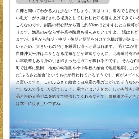
＜太平洋沿岸＞ 9～11月 釧路や白糠
白糠と聞いてわかる人は少ないでしょう。実はココ、道内でも密か
い毛ガニが水揚げされる場所としてじわじわ知名度を上げてきてい
ころなのです。釧路の都心部から西に約30kmほどすすむと白糠町が
ります。漁業のみならず林業や酪農も盛んみたいですよ。 話はもど
ますが、9月から前期・中期・後期と期間を分けて水揚げ量が決ま
いるため、大きいものだけを厳選し港へと運ばれます。 毛ガニが育
白糠沖太平洋はエサとなる昆布などが豊富なうえに、北海道特有の
い寒暖差もあり身の引き締まった毛ガニが獲れるのです。 そんな白
町では年に数回、地元の幼稚園や小中学校の給食で地産地消にこだ
た"ふるさと給食"というものが行われているそうです。何がスゴイ
と言いますと、このふるさと給食で白糠産の毛ガニがでたそうなの
す。なんて羨ましい話でしょう。産地とはいえ旬の、しかも誰もが
品と崇める毛ガニを給食で提供してくれるなんて、白糠町の子ども
は本当に羨ましいですね。