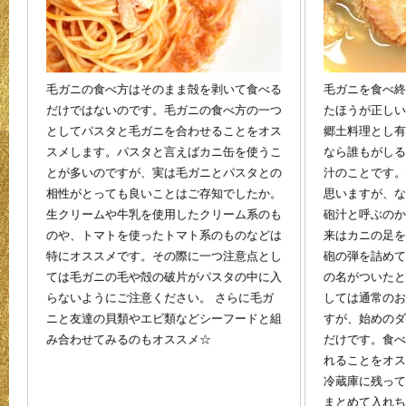
毛ガニの食べ方はそのまま殻を剥いて食べる
毛ガニを食べ終
だけではないのです。毛ガニの食べ方の一つ
たほうが正しい
としてパスタと毛ガニを合わせることをオス
郷土料理とし有
スメします。パスタと言えばカニ缶を使うこ
なら誰もがしる
とが多いのですが、実は毛ガニとパスタとの
汁のことです。
相性がとっても良いことはご存知でしたか。
思いますが、な
生クリームや牛乳を使用したクリーム系のも
砲汁と呼ぶのか
のや、トマトを使ったトマト系のものなどは
来はカニの足を
特にオススメです。その際に一つ注意点とし
砲の弾を詰めて
ては毛ガニの毛や殻の破片がパスタの中に入
の名がついたと
らないようにご注意ください。 さらに毛ガ
しては通常のお
ニと友達の貝類やエビ類などシーフードと組
すが、始めのダ
み合わせてみるのもオススメ☆
だけです。食べ
れることをオス
冷蔵庫に残って
まとめて入れち