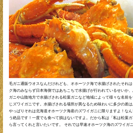
毛ガニ通販ウオスなんだけれども、オホーツク海で水揚げされたそれは
ク海のみならず日本海側ではあちこちで水揚げが行われているせいか、
ガニや山陰地方で水揚げされる松葉ガニなど地域によって様々な名前を
じズワイガニです。水揚げされる場所が異なるため味わいに多少の差は
やっぱりそれは北海道オホーツク海産のズワイガニに限りますよ！なん
う絶品です！一度でも食べて損はないですよ。だから私は「私は松葉ガ
ら言ってくれと言いたいです。 それでは早速オホーツク海のズワイガ