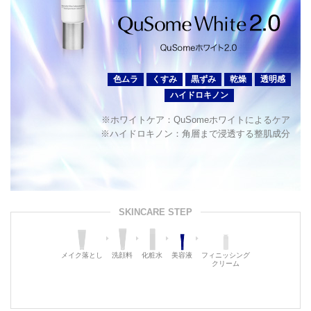
色ムラ
くすみ
黒ずみ
乾燥
透明感
ハイドロキノン
※ホワイトケア：QuSomeホワイトによるケア
※ハイドロキノン：角層まで浸透する整肌成分
SKINCARE STEP
メイク落とし
洗顔料
化粧水
美容液
フィニッシング
クリーム