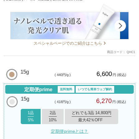
スペシャルページでのご紹介はこちら
商品コード：
QHC1
15g
6,600
( 440円/g )
円 (税込)
定期便prime
送料無料
いつでも簡単ウェブ解約
15g
6,270
( 418円/g )
円 (税込)
1品
2品
どれでも3品 14,800円
5%
10%
最大42％OFF
定期便primeとは？