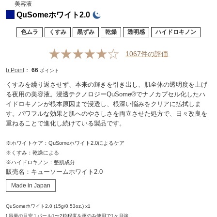
美容液
QuSomeホワイト2.0
色ムラ
くすみ
黒ずみ
乾燥
透明感
ハイドロキノン
1067
件の評価
b.Point
：
66
ポイント
くすみを繰り返させず、本来の輝きを引き出し、肌全体の透明度を上げ
る夜用の美容液。浸透テクノロジーQuSome®でナノカプセル化したハ
イドロキノンが根本原因まで浸透し、根深い悩みをクリアに払拭しま
す。パワフルな効果と肌へのやさしさを両立させた処方で、日々改良を
重ねることで進化し続けている製品です。
※ホワイトケア：QuSomeホワイト2.0によるケア
※くすみ：乾燥による
※ハイドロキノン：整肌成分
販売名：キューソームホワイト2.0
Made in Japan
QuSomeホワイト2.0 (15g/0.53oz.) x1
[ 容量の目安 ] パール1〜2粒程度を夜のみ使用で1ヶ月強