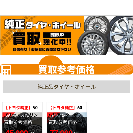
買取参考価格
純正品タイヤ・ホイール
【トヨタ純正】
50
【トヨタ純正】
60
プリウス ツーリン
ハリアー ターボ
買取参考価格
買取参考価格
グセレクション
18in タイヤホイー
17in タイヤホイー
ル
45,000
77,000