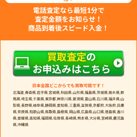
電話査定なら最短1分で
査定金額をお知らせ！
商品到着後スピード入金！
買取査定
の
お申込みはこちら
日本全国どこからでも買取可能です！
北海道,青森県,岩手県,宮城県,秋田県,山形県,福島県,茨城県,栃木県,群
馬県,埼玉県,千葉県,東京都,神奈川県,新潟県,富山県,石川県,福井県,山
梨県,長野県,岐阜県,静岡県,愛知県,三重県,滋賀県,京都府,大阪府,兵庫
県,奈良県,和歌山県,鳥取県,島根県,岡山県,広島県,山口県,徳島県,香川
県,愛媛県,高知県,福岡県,佐賀県,長崎県,熊本県,大分県,宮崎県,鹿児島
県,沖縄県