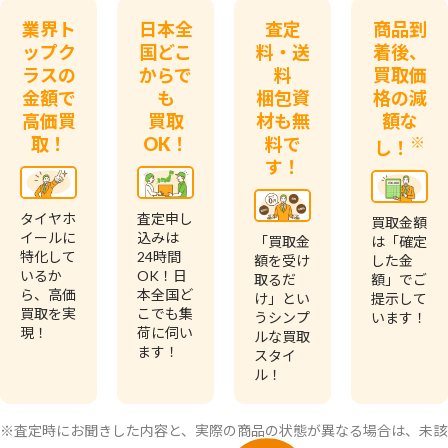
業界ト
日本全
査定
商品到
ップク
国どこ
料・送
着後、
ラスの
からで
料
買取価
金額で
も
梱包資
格の減
高価買
買取
材も無
額な
取！
OK！
料で
※
し！
す！
タイヤホ
査定申し
買取金額
イールに
込みは
「買取金
は「確定
特化して
24時間
額を受け
した金
いるか
OK！日
取るだ
額」でご
ら、高価
本全国ど
け」とい
提示して
買取を実
こでも集
うシンプ
います！
現！
荷に伺い
ルな買取
ます！
スタイ
ル！
※査定時にお聞きした内容と、実際の商品の状態が異なる場合は、未該