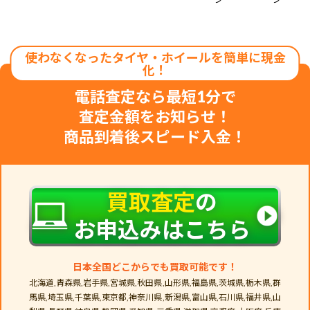
電話査定なら最短1分で
査定金額をお知らせ！
商品到着後スピード入金！
買取査定
の
お申込みはこちら
日本全国どこからでも買取可能です！
北海道,青森県,岩手県,宮城県,秋田県,山形県,福島県,茨城県,栃木県,群
馬県,埼玉県,千葉県,東京都,神奈川県,新潟県,富山県,石川県,福井県,山