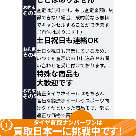
お約束
査定は無料です。もし査定金額に納
その3
得できない場合、成約前なら無料
でキャンセルすることができます
（自信はあります！）
土日祝日も連絡OK
お約束
土日や祝日も営業しているため、
その4
いつでも査定のお申し込みやお問
い合わせを受け付けております。
特殊な商品も
大歓迎です
お約束
純正タイヤホイールはもちろん、
その5
高価な鍛造ホイールやスポーツ向
けタイヤといった商品まで、常に
適正な価格で買取します。
タイヤ買取ナンバーワンは
買取日本一に挑戦中です！