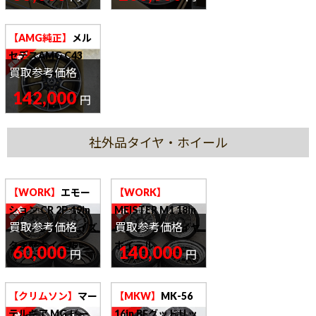
【AMG純正】
メル
セデスAMG C43
買取参考価格
19in ホイール
142,000
円
社外品タイヤ・ホイール
【WORK】
エモー
【WORK】
ション CR 2P 19in
MEISTER M1 18in
買取参考価格
買取参考価格
スカイラインサイズ
GT-Rサイズ タイヤ
タイヤホイール
ホイール
60,000
140,000
円
円
【クリムソン】
マー
【MKW】
MK-56
テルギア MG ビー
16in BFグッドリッ