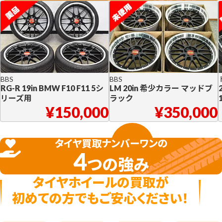
BBS
BBS
RG-R 19in BMW F10 F11 5シ
LM 20in 希少カラー マッドブ
リーズ用
ラック
¥
150,000
¥
350,000
タイヤ買取ナンバーワンの
4
つの強み
タイヤホイールの買取が
初めての方でもご安心ください！