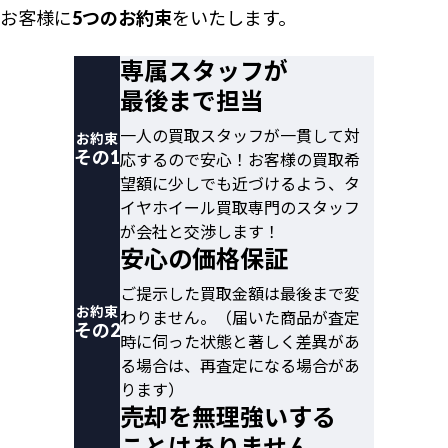
お客様に
5つのお約束
をいたします。
専属スタッフが
最後まで担当
一人の買取スタッフが一貫して対
お約束
その1
応するので安心！お客様の買取希
望額に少しでも近づけるよう、タ
イヤホイール買取専門のスタッフ
が会社と交渉します！
安心の価格保証
ご提示した買取金額は最後まで変
お約束
わりません。（届いた商品が査定
その2
時に伺った状態と著しく差異があ
る場合は、再査定になる場合があ
ります）
売却を無理強いする
ことはありません