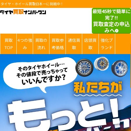
タイヤ・ホイール買取日本一に挑戦中！
最短45秒で簡単に
完了!!
買取査定の申込
みへ
買取
4つの強
買取の
買取参
通信買
店頭買
強化ブ
TOP
み
流れ
考価格
取
取
ランド