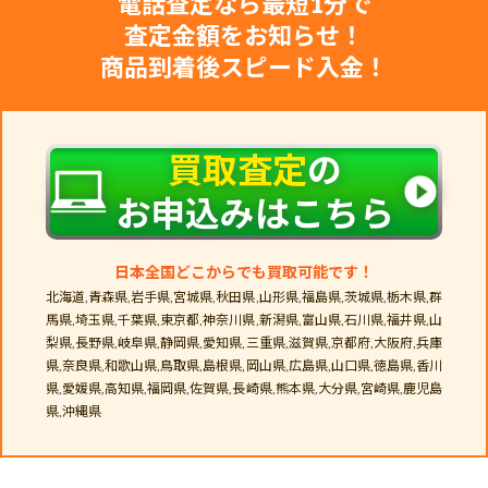
電話査定なら最短1分で
査定金額をお知らせ！
商品到着後スピード入金！
買取査定
の
お申込みはこちら
日本全国どこからでも買取可能です！
北海道,青森県,岩手県,宮城県,秋田県,山形県,福島県,茨城県,栃木県,群
馬県,埼玉県,千葉県,東京都,神奈川県,新潟県,富山県,石川県,福井県,山
梨県,長野県,岐阜県,静岡県,愛知県,三重県,滋賀県,京都府,大阪府,兵庫
県,奈良県,和歌山県,鳥取県,島根県,岡山県,広島県,山口県,徳島県,香川
県,愛媛県,高知県,福岡県,佐賀県,長崎県,熊本県,大分県,宮崎県,鹿児島
県,沖縄県