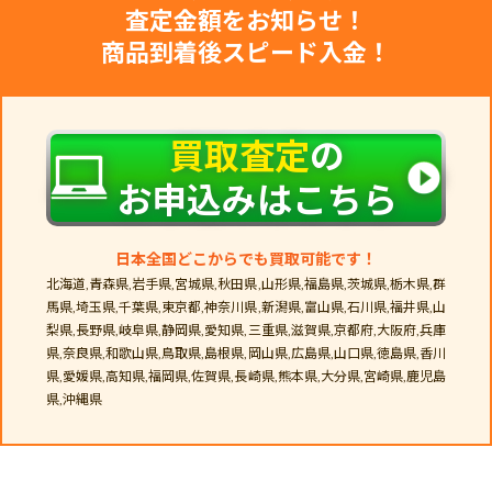
査定金額をお知らせ！
商品到着後スピード入金！
買取査定
の
お申込みはこちら
日本全国どこからでも買取可能です！
北海道,青森県,岩手県,宮城県,秋田県,山形県,福島県,茨城県,栃木県,群
馬県,埼玉県,千葉県,東京都,神奈川県,新潟県,富山県,石川県,福井県,山
梨県,長野県,岐阜県,静岡県,愛知県,三重県,滋賀県,京都府,大阪府,兵庫
県,奈良県,和歌山県,鳥取県,島根県,岡山県,広島県,山口県,徳島県,香川
県,愛媛県,高知県,福岡県,佐賀県,長崎県,熊本県,大分県,宮崎県,鹿児島
県,沖縄県