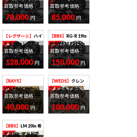
買取参考価格
買取参考価格
スト 17in ハイエー
チ付き デリカサイ
スサイズ タイヤホ
ズ タイヤホイール
78,000
85,000
円
円
イール
【レグザーニ】
ハイ
【BBS】
RG-R 19in
ドラ 24in レクサス
BMW F10 F11 5シ
買取参考価格
買取参考価格
LXサイズ タイヤホ
リーズ用 タイヤホ
イール
イール
128,000
150,000
円
円
【RAYS】
【WEDS】
クレン
VOLKRACING
ツェ エルアボラ
買取参考価格
買取参考価格
TE37 CUP 15in コ
22in アルファード
ンパクトカーサイズ
サイズ ホイール
40,000
100,000
円
円
ホイール
【BBS】
LM 20in 希
少カラー マッドブ