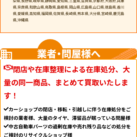
梨県,長野県,岐阜県,静岡県,愛知県,三重県,滋賀県,京都府,大阪府,兵庫
県,奈良県,和歌山県,鳥取県,島根県,岡山県,広島県,山口県,徳島県,香川
県,愛媛県,高知県,福岡県,佐賀県,長崎県,熊本県,大分県,宮崎県,鹿児島
県,沖縄県
業者・問屋様へ
閉店や在庫整理による在庫処分、大
量の同一商品、まとめて買取いたしま
す！
カーショップの閉店・移転・引越しに伴う在庫処分をご
検討の業者様、大量のタイヤ、滞留品が眠っている問屋様
中古自動車パーツの過剰在庫や売れ残り品などの処分を
ご検討のリサイクルショップ様