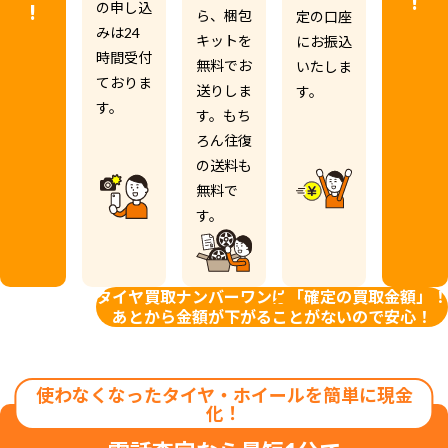
の申し込
ら、梱包
定の口座
みは24
キットを
にお振込
時間受付
無料でお
いたしま
ておりま
送りしま
す。
す。
す。もち
ろん往復
の送料も
無料で
す。
タイヤ買取ナンバーワンは
「確定の買取金額」！
あとから金額が
下がることがないので安心！