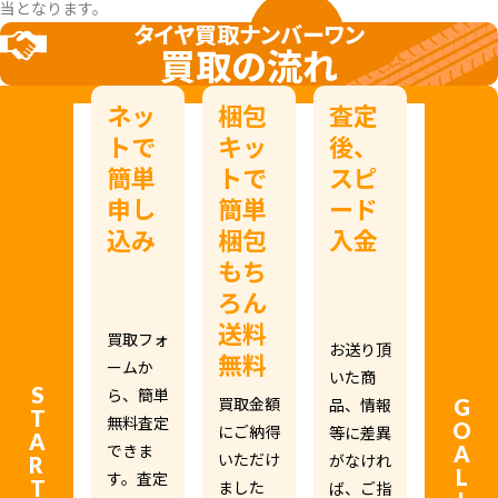
当となります。
タイヤ買取ナンバーワン
買取の流れ
ネッ
梱包
査定
トで
キッ
後、
簡単
トで
スピ
申し
簡単
ード
込み
梱包
入金
もち
ろん
送料
買取フォ
お送り頂
無料
ームか
いた商
START!
ら、簡単
GOAL!
買取金額
品、情報
無料査定
にご納得
等に差異
できま
いただけ
がなけれ
す。査定
ました
ば、ご指