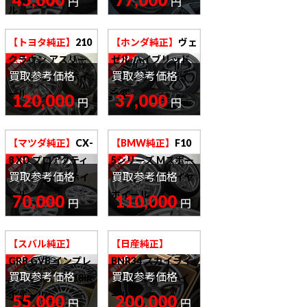
円
円
ル
【トヨタ純正】
210
【ホンダ純正】
ヴェ
クラウン アスリー
ゼル ハイブリッド
買取参考価格
買取参考価格
ト 18in タイヤホイ
Z 17in タイヤホイ
ール
ール
120,000
37,000
円
円
【マツダ純正】
CX-
【BMW純正】
F10
8 XD プロアクティ
5シリーズ Mスポー
買取参考価格
買取参考価格
ブ 19in タイヤホイ
ツ 純正 19in タイヤ
ール
ホイール
70,000
110,000
円
円
【スバル純正】
【日産純正】
GRB GVB インプレ
BNR34 スカイライ
買取参考価格
買取参考価格
ッサ WRX STI 18in
ン GT-R 18in ホイ
ホイール
ール
55,000
200,000
円
円