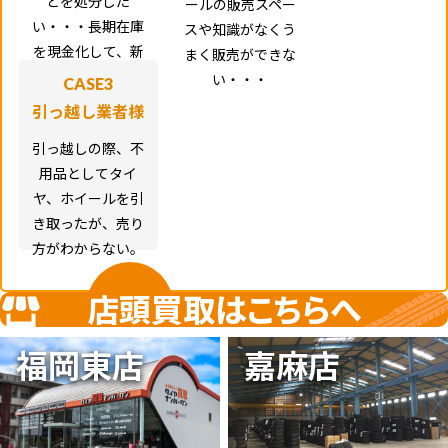
どを処分した
ールの販売スペー
い・・・長期在庫
スや知識がなくう
を現金化して、新
まく販売ができな
たな仕入れの資金
い・・・
CASE3
にしたい。
引っ越し業者様
引っ越しの際、不
用品としてタイ
ヤ、ホイールを引
き取ったが、売り
方がわからない。
店頭買取はこちらへ
福岡東店
嘉麻店