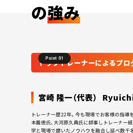
の
強み
Point 01
トップトレーナーによるプロ
宮崎 隆一（代表）
Ryuich
トレーナー歴22年。今も現場でお客様の指導
本義徳氏、大河原久典氏に師事しトレーナー経
学と現場で磨いたノウハウを融合し延べ数千名