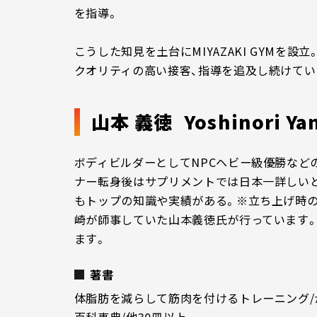
を指導。
こうした知見を土台にMIYAZAKI GYMを設
クオリティの高い接客、指導を追及し続けてい
山本 義徳
Yoshinori Y
ボディビルダーとしてNPCヘビー級優勝など
ナー転身後はサプリメントでは日本一詳しい
もトップの知識や実績がある。※立ち上げ時
崎が師事していた山本義徳氏が行っています
ます。
著書
体脂肪を減らして筋肉を付けるトレーニング/
百科事典/他30冊以上