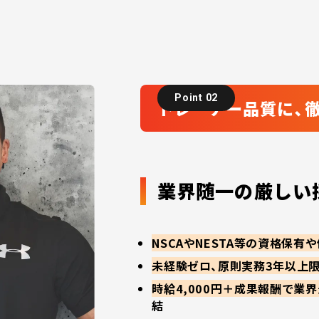
Point 02
トレーナー品質に、
業界随一の厳しい
NSCAやNESTA等の資格保
未経験ゼロ、原則実務3年以上
時給4,000円＋成果報酬で業
結